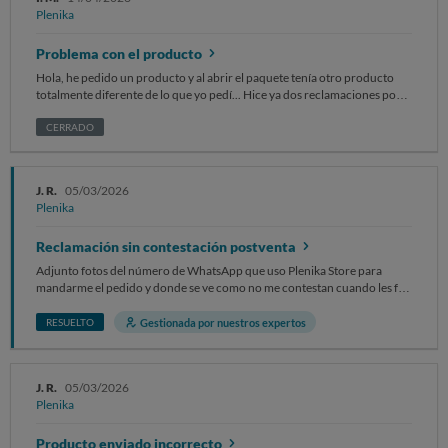
Sin otro particular, atentamente. Recuerda no incluir ningún dato
Plenika
personal o sensible, ni tuyo ni de un tercero, como puede ser nombre,
apellidos, DNI, número de teléfono, dirección postal, cuenta y tarjeta
Problema con el producto
bancaria, email…
Hola, he pedido un producto y al abrir el paquete tenía otro producto
totalmente diferente de lo que yo pedí... Hice ya dos reclamaciones por
correo electrónico y no tengo ninguna respuesta necesito devolver el
producto y que me manden lo que he pedido os mando mi número de
CERRADO
teléfono661048202.Gracias
J. R.
05/03/2026
Plenika
Reclamación sin contestación postventa
Adjunto fotos del número de WhatsApp que uso Plenika Store para
mandarme el pedido y donde se ve como no me contestan cuando les fui
a reclamar insatisfecho. Necesito recuperar mi dinero y devolverles la
freidora de aire porque no la quiero, yo pedí una estación de energía.
Gestionada por nuestros expertos
RESUELTO
Gracias espero pronta respuesta suya.
J. R.
05/03/2026
Plenika
Producto enviado incorrecto