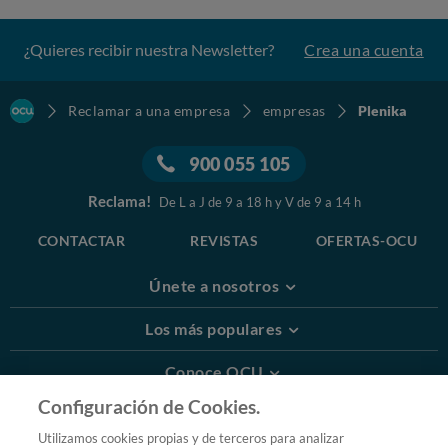
¿Quieres recibir nuestra Newsletter?
Crea una cuenta
Reclamar a una empresa
empresas
Plenika
900 055 105
Reclama!
De L a J de 9 a 18 h y V de 9 a 14 h
CONTACTAR
REVISTAS
OFERTAS-OCU
Únete a nosotros
Los más populares
Conoce OCU
Configuración de Cookies.
Más Información
Utilizamos cookies propias y de terceros para analizar