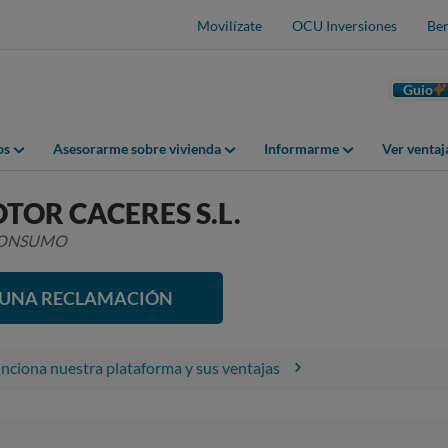
Movilízate
OCU Inversiones
Ben
Guio
os
Asesorarme sobre vivienda
Informarme
Ver venta
OR CACERES S.L.
 CONSUMO
R UNA RECLAMACIÓN
ciona nuestra plataforma y sus ventajas