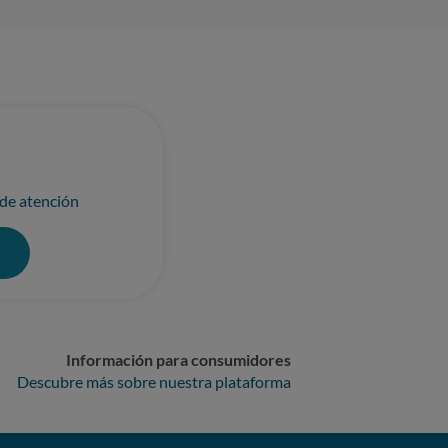
lizado diversos trabajos en los
el mismo. Dadas las
ito el PAGO DEL ARREGLO EN UN TALLER
 de atención
0
Información para consumidores
Descubre más sobre nuestra plataforma