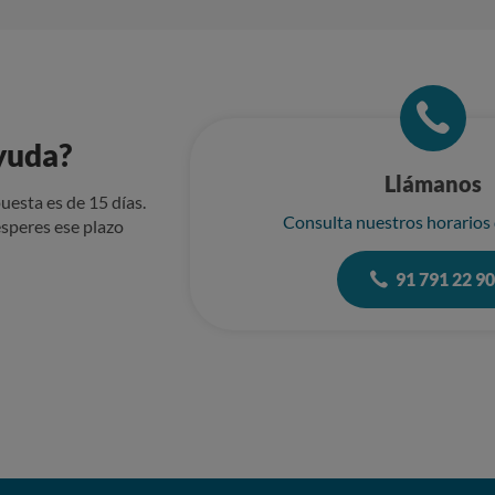
dquirido en su concesionario y en el cual la parte reclamada ha rea
desperfectos de pintura que han venido surgiendo tras las reparaciones d
ncias y los infructuosos trabajos realizados por su parte solic
otos de los nuevos desperfectos. (ondulaciones en parte izquierda y
era del techo del vehículo)
yuda?
Llámanos
uesta es de 15 días.
Consulta nuestros horarios
speres ese plazo
91 791 22 9