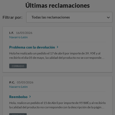
Últimas reclamaciones
Filtrar por:
Todas las reclamaciones
I. F.
16/05/2026
Navarro León
Problema con la devolución
Hola he realizado un pedido el 17 de abril por importe de 39, 95€ y al
recibirlo el día 05 de mayo, la calidad del producto no se corresponde
con la descripción de la página web. Solicito una dirección para
CERRADO
devolución del producto y devolución del importe
P. C.
05/05/2026
Navarro León
Reembolso
Hola, realice un pedido el 15 de Abril por importe de 95'88€ y al recibirlo
la calidad del producto no corresponde con la descripción de la página
web. También me falta uno de los productos,un vestido. Ruego se me