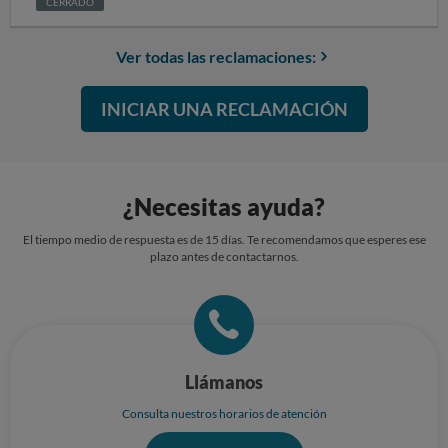
devuelva mi dinero
CERRADO
Ver todas las reclamaciones:
INICIAR UNA RECLAMACIÓN
¿Necesitas ayuda?
El tiempo medio de respuesta es de 15 días. Te recomendamos que esperes ese
plazo antes de contactarnos.
Llámanos
Consulta nuestros horarios de atención