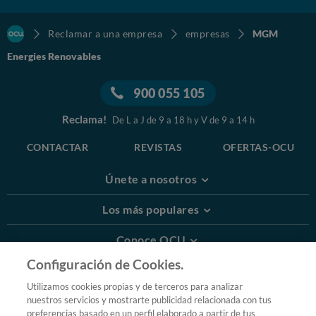
Reclamar a una empresa
empresas
MGM
Energies Renovables
900 055 105
Reclama!
De L a J de 9 a 18 h y V de 9 a 14 h
CONTACTAR
REVISTAS
OFERTAS-OCU
Únete a nosotros
Los más populares
Conoce OCU
Configuración de Cookies.
Más Información
Utilizamos cookies propias y de terceros para analizar
nuestros servicios y mostrarte publicidad relacionada con tus
© 2026 OCU
preferencias basado en un perfil elaborado a partir de tus