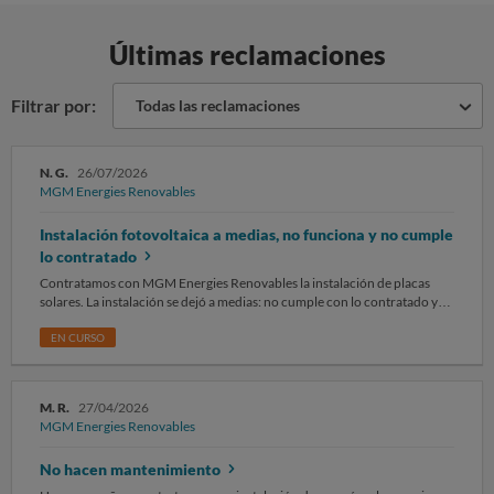
Últimas reclamaciones
Filtrar por:
Todas las reclamaciones
N. G.
26/07/2026
MGM Energies Renovables
Instalación fotovoltaica a medias, no funciona y no cumple
lo contratado
Contratamos con MGM Energies Renovables la instalación de placas
solares. La instalación se dejó a medias: no cumple con lo contratado y
no funciona correctamente. Nos sentimos estafados, ya que pagamos
por un servicio completo y hemos recibido una instalación incompleta y
EN CURSO
defectuosa. La atención postventa ha sido inexistente y nuestras
reclamaciones han quedado sin respuesta. Fecha de la instalación:
noviembre de 2024. Solicitamos que la empresa complete la instalación
M. R.
27/04/2026
conforme a lo contratado, la ponga en funcionamiento correcto y
MGM Energies Renovables
entregue toda la documentación pendiente, o en su defecto proceda a la
devolución de las cantidades abonadas por los trabajos no ejecutados.
No hacen mantenimiento