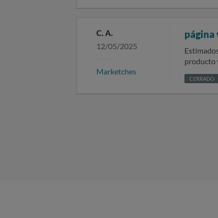
ser nombre
C. A.
página 
12/05/2025
Estimados/as señores/as: Ma
producto 
Marketches
notificó 
CERRADO
499,80 € no 
reembolso
podemos p