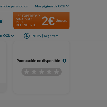
eficios para socios
Más páginas de OCU
2€
150 EXPERTOS Y
ABOGADOS
2meses
PARA
DEFENDERTE
jas OCU
ENTRA
|
Regístrate
I
Puntuación no disponible
n
f
o