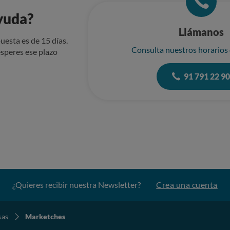
yuda?
Llámanos
uesta es de 15 días.
Consulta nuestros horarios
speres ese plazo
91 791 22 9
¿Quieres recibir nuestra Newsletter?
Crea una cuenta
sas
Marketches