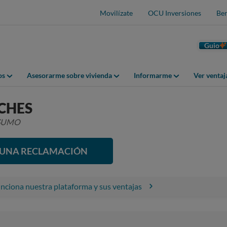
Movilízate
OCU Inversiones
Ben
Guio
os
Asesorarme sobre vivienda
Informarme
Ver venta
CHES
NSUMO
R UNA RECLAMACIÓN
ciona nuestra plataforma y sus ventajas