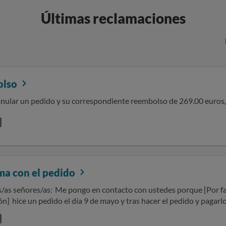
Últimas reclamaciones
olso
anular un pedido y su correspondiente reembolso de 269.00 euros,
ma con el pedido
acto con ustedes porque [Por favor, detalla aquí el contenido de tu
n] hice un pedido el día 9 de mayo y tras hacer el pedido y paga
ios posibles y no obtengo respuesta alguna SOLICITO […]. El rembolso del pedido Sin otro
ngún dato personal o sensible, ni tuyo ni de un tercero, como puede