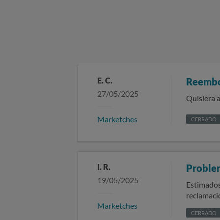
E. C.
Reemb
27/05/2025
Quisiera 
Marketches
CERRADO
I. R.
Proble
19/05/2025
Estimados/as señores/as: Me pongo en cont
reclamació
Marketches
por todos los med
CERRADO
particular, atentamente. Recuerda no incluir ni