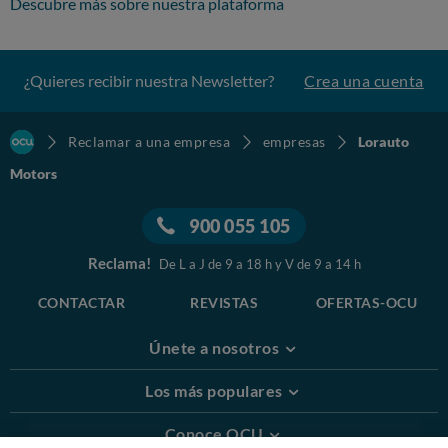
Descubre más sobre nuestra plataforma
¿Quieres recibir nuestra Newsletter?
Crea una cuenta
Reclamar a una empresa
empresas
Lorauto
Motors
900 055 105
Reclama!
De L a J de 9 a 18 h y V de 9 a 14 h
CONTACTAR
REVISTAS
OFERTAS-OCU
Únete a nosotros
Los más populares
Conoce OCU