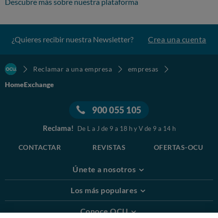
Descubre más sobre nuestra plataforma
¿Quieres recibir nuestra Newsletter?
Crea una cuenta
Reclamar a una empresa
empresas
HomeExchange
900 055 105
Reclama!
De L a J de 9 a 18 h y V de 9 a 14 h
CONTACTAR
REVISTAS
OFERTAS-OCU
Únete a nosotros
Los más populares
Conoce OCU