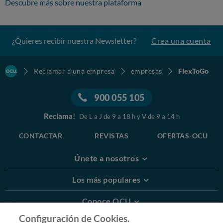
Descubre más sobre nuestra plataforma
¿Quieres recibir nuestra Newsletter?
Crea una cuenta
Reclamar a una empresa
empresas
FlexToGo
900 055 105
Reclama!
De L a J de 9 a 18 h y V de 9 a 14 h
CONTACTAR
REVISTAS
OFERTAS-OCU
Únete a nosotros
Los más populares
Conoce OCU
Configuración de Cookies.
Más Información