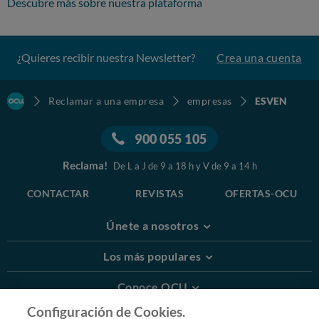
Descubre más sobre nuestra plataforma
¿Quieres recibir nuestra Newsletter?
Crea una cuenta
Reclamar a una empresa
empresas
ESVEN
900 055 105
Reclama!
De L a J de 9 a 18 h y V de 9 a 14 h
CONTACTAR
REVISTAS
OFERTAS-OCU
Únete a nosotros
Los más populares
Conoce OCU
Configuración de Cookies.
Más Información