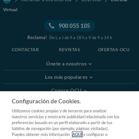
Virtual
900 055 105
Reclama!
De L a J de 9 a 18 h y V de 9 a 14 h
CONTACTAR
REVISTAS
OFERTAS-OCU
Únete a nosotros
Los más populares
Conoce OCU
Configuración de Cookies.
Más Información
Utilizamos cookies propias y de terceros para analizar
nuestros servicios y mostrarte publicidad relacionada con tus
© 2026 OCU
preferencias basado en un perfil elaborado a partir de tus
Condiciones generales de contratación de OCU
hábitos de navegación (por ejemplo, páginas visitadas).
Política de privacidad
Puedes obtener más información
AQUÍ
y configurar o