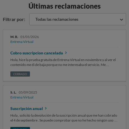
Últimas reclamaciones
Filtrar por:
Todas las reclamaciones
M. R.
01/01/2026
Entrena Virtual
Cobro suscripcion cancelada
Hola, hice la prueba gratuita de Entrena Virtual en noviembre y al ver el
contenido me di de baja porque no me interesaba el servicio. Me
cobraron igualmente el 17 de noviembre la suscripcion mensual. Volvi a
entrar y de nuevo me di de baja cuando ya estaba cancelada y de nuevo el
CERRADO
17 de diciembre me volvieron a cobrar la suscripcion. Me esta
pareciendo desesperante haberme dado de baja dos veces y que las dos
veces me hayan cobrado la suscripcion. Exijo el cargo de dichas
S. L.
05/09/2025
suscripciones y que se me de de baja para siempre. Adjunto foto de la
Entrena Virtual
cancelacion del producto.
Suscripción anual
Hola , solicito la devolución de la suscripción anual que me han cobrado
el 4 de septiembre . Se puede comprobar que no he hecho ningún uso de
la plataforma y no he accedido en meses, han mandado un email, que no