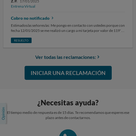
Z. P.
17/01/2025
Entrena Virtual
Cobro no notificado
Estimados/as señores/as: Me pongo en contacto con ustedes porque con
fecha 12/01/2025 se me realizó un cargo a mi tarjeta por valor de 119'88
euros por una suscripción automática de la empresa Entrenavirtual sin
previa notificación de que se iba a realizar ni del importe. SOLICITO la
RESUELTO
devolución del importe ya que se me ha realizado el cobro sin darme la
opción a no autorizarlo y me parece una práctica no ética y fraudulenta.
Habida cuenta de que no hago uso de sus servicios. Sin otro particular,
Ver todas las reclamaciones:
atentamente. Zulima Pastor
INICIAR UNA RECLAMACIÓN
¿Necesitas ayuda?
El tiempo medio de respuesta es de 15 días. Te recomendamos que esperes ese
plazo antes de contactarnos.