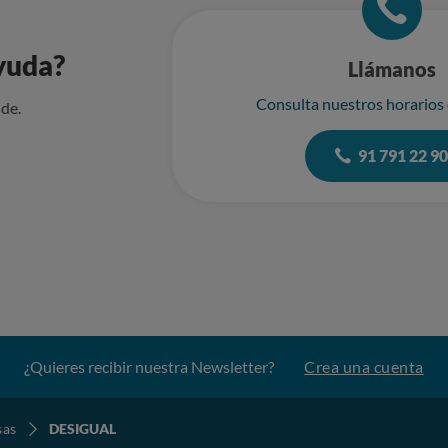
yuda?
Llámanos
Consulta nuestros horarios
de.
91 791 22 9
¿Quieres recibir nuestra Newsletter?
Crea una cuenta
sas
DESIGUAL