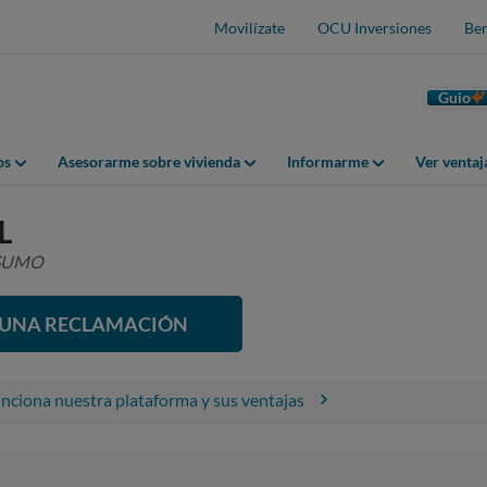
Movilízate
OCU Inversiones
Ben
Guio
os
Asesorarme sobre vivienda
Informarme
Ver venta
L
NSUMO
R UNA RECLAMACIÓN
ciona nuestra plataforma y sus ventajas