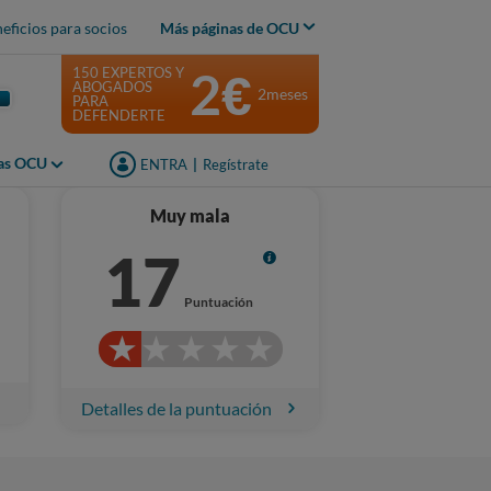
eficios para socios
Más páginas de OCU
2€
150 EXPERTOS Y
ABOGADOS
2meses
PARA
DEFENDERTE
jas OCU
ENTRA
|
Regístrate
Muy mala
17
Info
Puntuación
Detalles de la puntuación