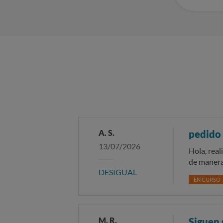
A. S.
pedido
13/07/2026
Hola, rea
de manera sati
DESIGUAL
paquetes c
EN CURSO
envío, ap
tienen qu
imposible
con ellos.
M. R.
Siguen 