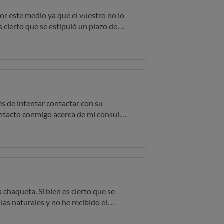
or este medio ya que el vuestro no lo
e recibido el producto ni se me ha dado
zo estará fuera de plazo de devolución
ya que puedo volver a comprarlo tanto
ste
 dinero. Ya que el producto como bien
que no estaba y siguen sin darme una
ntacto conmigo acerca de mi consulta,
a en el centro de la suela, estando el
o del
 pueden utilizar y no tienen tiempo
e es un defecto de fabricación o de
e dicho producto. El producto