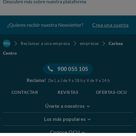
Descubre más sobre nuestra plataforma
¿Quieres recibir nuestra Newsletter?
Crea una cuenta
Reclamar a una empresa
empresas
Carissa
Centro
900 055 105
Reclama!
De L a J de 9 a 18 h y V de 9 a 14 h
CONTACTAR
REVISTAS
OFERTAS-OCU
Únete a nosotros
Los más populares
Conoce OCU