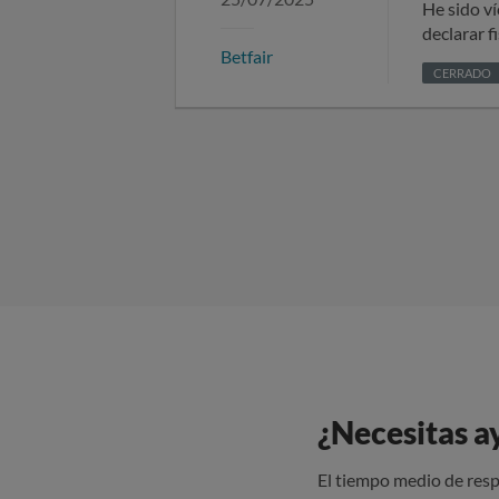
He sido ví
declarar f
Betfair
cuenta, por l
CERRADO
pues has d
denunciarl
diligente
través del bot 
ha terminado l
registro para que no sea t
por perjui
¿Necesitas a
El tiempo medio de resp