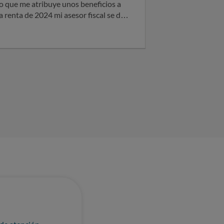
lo que me atribuye unos beneficios a
 renta de 2024 mi asesor fiscal se da
o es tedioso
tación, solicitar otro tanto y además
puestas. Todas procedieron
 email con ellos 4 ocasiones y 3 a
 de