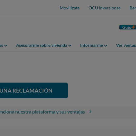
Movilízate
OCU Inversiones
Ben
Guio
os
Asesorarme sobre vivienda
Informarme
Ver venta
R UNA RECLAMACIÓN
ciona nuestra plataforma y sus ventajas