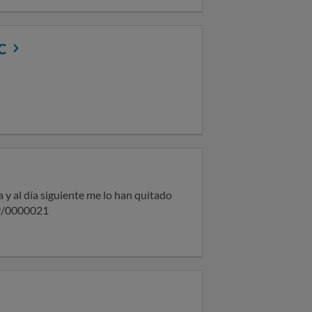
la perdida. 3. Una copia de las
 el momento en que realicé la apuesta.
iente reclamación ante las autoridades
AC
información precontractual y las
los consumidores. Quedo a la
y al día siguiente me lo han quitado
 O/27504799/0000021