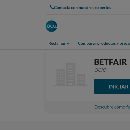
Contacta con nuestros expertos
Reclamar
Comparar productos y preci
BETFAIR
OCIO
INICIA
Descubre cómo fun