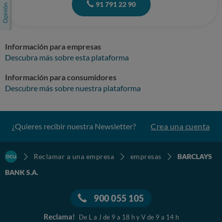
91 791 22 90
del impuesto sobre actos jurídicos documentados, así como de las
minutas de notario y registrador y demás gastos que aboné con ocasión
de la constitución de mi préstamo hipotecario.Gastos gestoría:
250,00Gastos notaría: 570,91Gastos registro propiedad: 149,84 Gastos
tasación: 194,81Gastos AJD mod. 600: 789,54Notas simples:
Información para empresas
9,02Ruego recibir respuesta en un plazo máximo de 10 días.Sin otro
Descubra más sobre esta plataforma
particular y esperando a que acceda a mis peticiones, reciban un cordial
saludo. Atentamente,Patricia Carrillo ZaragozaDNI: 78705100C
Información para consumidores
Descubre más sobre nuestra plataforma
¿Quieres recibir nuestra Newsletter?
Crea una cuenta
Reclamar a una empresa
empresas
BARCLAYS
BANK S.A.
900 055 105
Reclama!
De L a J de 9 a 18 h y V de 9 a 14 h