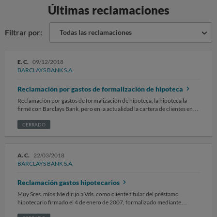
Últimas reclamaciones
Filtrar por:
Todas las reclamaciones
E. C.
09/12/2018
BARCLAYS BANK S.A.
Reclamación por gastos de formalización de hipoteca
Reclamación por gastos de formalización de hipoteca, la hipoteca la
firmé con Barclays Bank, pero en la actualidad la cartera de clientes en
mi zona, se la quedó Caja rural Castilla La-Mancha, por lo que no sé
realmente a quién corresponde realizar la reclamación y abonar dichos
CERRADO
gastos.
A. C.
22/03/2018
BARCLAYS BANK S.A.
Reclamación gastos hipotecarios
Muy Sres. míos:Me dirijo a Vds. como cliente titular del préstamo
hipotecario firmado el 4 de enero de 2007, formalizado mediante
escritura pública ante el Notario D. Mario Morales García de S/C de