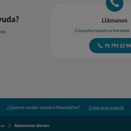
yuda?
Llámanos
Consulta nuestros horarios
de.
91 791 22 9
¿Quieres recibir nuestra Newsletter?
Crea una cuenta
sas
Automotor dursan