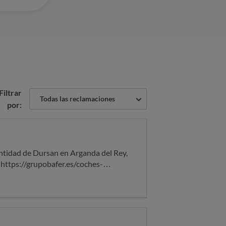
Filtrar
Todas las reclamaciones
por:
 https://grupobafer.es/coches-
tos y capturas. les pedi la devolución
r a un acuerdo. Además de los