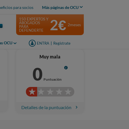
eficios para socios
Más páginas de OCU
2€
150 EXPERTOS Y
ABOGADOS
2meses
PARA
DEFENDERTE
jas OCU
ENTRA
|
Regístrate
Muy mala
0
Info
Puntuación
Detalles de la puntuación