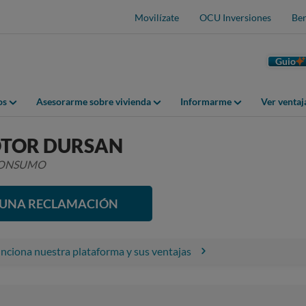
Movilízate
OCU Inversiones
Ben
Guio
os
Asesorarme sobre vivienda
Informarme
Ver venta
TOR DURSAN
 CONSUMO
R UNA RECLAMACIÓN
ciona nuestra plataforma y sus ventajas