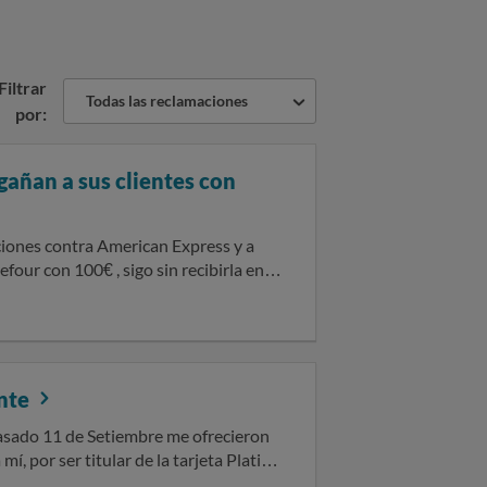
Filtrar
Todas las reclamaciones
por:
gañan a sus clientes con
our con 100€ , sigo sin recibirla en
s acumulados, no he recibido la tarjeta
que vuelven a enviarla pero nunca
ente
, por ser titular de la tarjeta Platino
tiembre de 2025 en la que usted
que previamente le habíamos enviado a