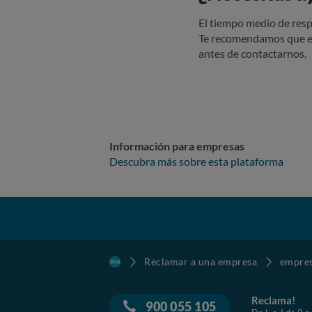
restaurant
ofreciendo a una solución. Hoy he solicit
que las a
reclamaci
El tiempo medio de resp
empleados y
Te recomendamos que e
estás leye
antes de contactarnos.
puntos gra
Información para empresas
Descubra más sobre esta plataforma
Reclamar a una empresa
empre
Reclama!
900 055 105