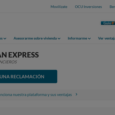
Movilízate
OCU Inversiones
Ben
Guio
os
Asesorarme sobre vivienda
Informarme
Ver venta
N EXPRESS
ANCIEROS
R UNA RECLAMACIÓN
ciona nuestra plataforma y sus ventajas