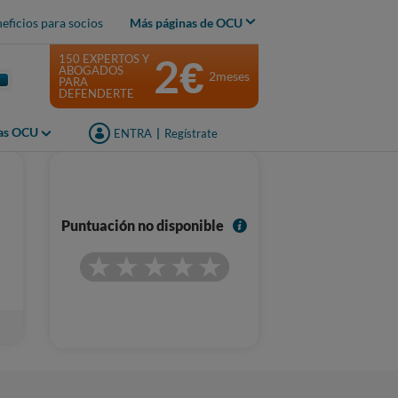
eficios para socios
Más páginas de OCU
2€
150 EXPERTOS Y
ABOGADOS
2meses
PARA
DEFENDERTE
jas OCU
ENTRA
|
Regístrate
I
Puntuación no disponible
n
f
o