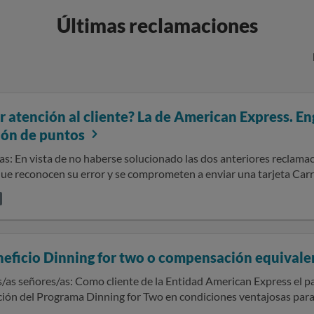
Últimas reclamaciones
r atención al cliente? La de American Express. En
ión de puntos
ontra American Express y a
ue reconocen su error y se comprometen a enviar una tarjeta Carref
l. Esta es una actualización de la reclamación presentada el 11 de septiembre de
n, después de 7 años como titular de la tarjeta American Express Gold,
idí darla de baja por la mala atención recibida y redimir los punto
 con 100€ de saldo. La he reclamado decenas de veces y me dicen 
eficio Dinning for two o compensación equival
a Entidad American Express el pasado 11 de Setiembre me ofrecieron
..........., Gracias por contactarnos nuevamente en relación con su
ción del Programa Dinning for Two en condiciones ventajosas para mí
ón que nos ha hecho llegar a través de la OCU con fecha 11 de sep
el producto todavía no se me ha entregado. Adjunto los
 una solución pues no ha recibido la tarjeta regalo de Carrefour 