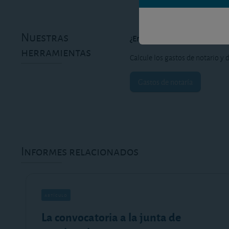
Nuestras
¿Era lo que buscaba?
herramientas
Calcule los gastos de notario y d
Gastos de notaría
Informes relacionados
artículo
La convocatoria a la junta de