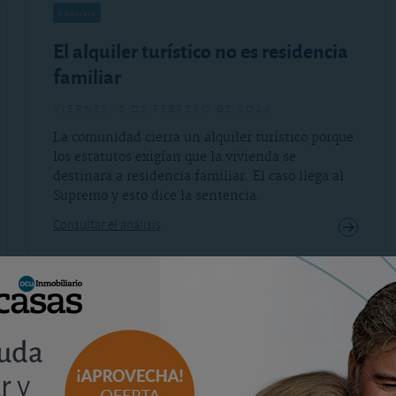
análisis
El alquiler turístico no es residencia
familiar
viernes, 2 de febrero de 2024
La comunidad cierra un alquiler turístico porque
los estatutos exigían que la vivienda se
destinara a residencia familiar. El caso llega al
Supremo y esto dice la sentencia.
Consultar el análisis
análisis
La comunidad paraliza la obra del
vecino