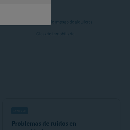
Seguro de impago de alquileres
Glosario inmobiliario
artículo
Problemas de ruidos en