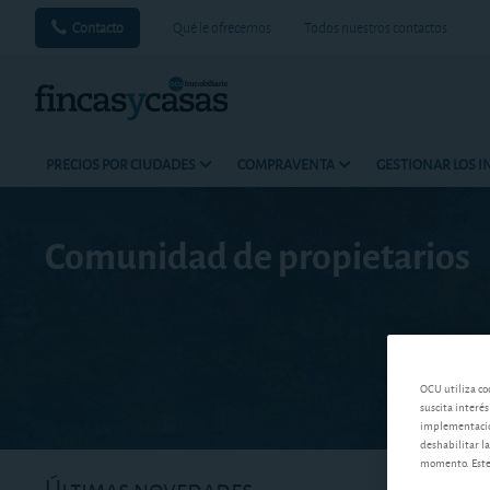
Contacto
Qué le ofrecemos
Todos nuestros contactos
PRECIOS POR CIUDADES
COMPRAVENTA
GESTIONAR LOS 
Comunidad de propietarios
OCU utiliza co
suscita interés
implementación
deshabilitar la
momento. Este 
Últimas novedades