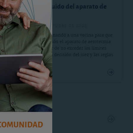
Condena por ruido del aparato de
aerotermia
viernes, 13 de octubre de 2023
Esta comunidad demandó a una vecina para que
cambiara de ubicación el aparato de aerotermia
por el ruido, a pesar de no exceder los límites
municipales. Vea la decisión del juez y las reglas
que se aplican.
Consultar el análisis