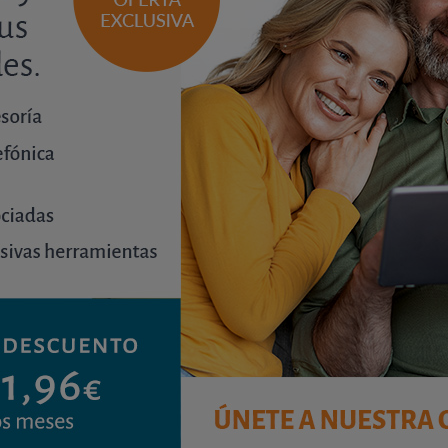
viernes, 3 de noviembre de 2023
Si sospechan que la obra del vecino es ilegal por
afectar a elementos comunes o al derecho de
otro afectado, es posible solicitar la paralización
de la obra en curso antes de que se termine.
Veamos este caso.
Consultar el análisis
1
2
3
4
6
7
8
5
…