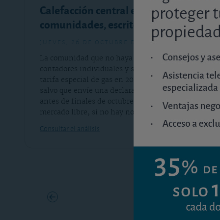
Calefacción central en
comunidades, escrito urgente
jueves, 26 de octubre de 2023
La comunidad que no haya instalado los
contadores individuales y se haya aplicado la
tarifa especial de gas en 2023 será penalizada
salvo que envíe una declaración responsable
antes de finales de octubre. En 2024 volverán al
mercado libre, si no hay novedades legales.
Consultar el análisis