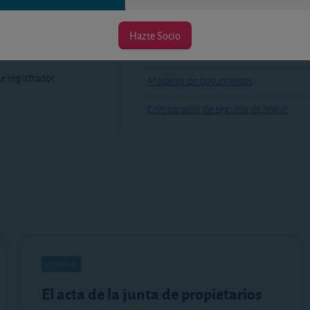
Hazte Socio
Comparador de hipotecas
e registrador.
Modelos de documentos
Comparador de seguros de hogar
artículo
El acta de la junta de propietarios