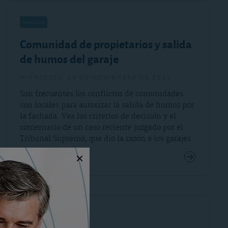
análisis
Comunidad de propietarios y salida
de humos del garaje
miércoles, 29 de noviembre de 2023
Son frecuentes los conflictos de comunidades
con locales para autorizar la salida de humos por
la fachada. Vea los criterios de decisión y el
comentario de un caso reciente juzgado por el
Tribunal Supremo, que dio la razón a los garajes.
Consultar el análisis
análisis