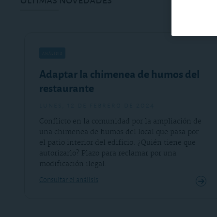
análisis
Adaptar la chimenea de humos del
restaurante
lunes, 12 de febrero de 2024
Conflicto en la comunidad por la ampliación de
una chimenea de humos del local que pasa por
el patio interior del edificio. ¿Quién tiene que
autorizarlo? Plazo para reclamar por una
modificación ilegal.
Consultar el análisis