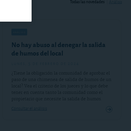
Todas las novedades
Análisis
análisis
No hay abuso al denegar la salida
de humos del local
lunes, 5 de febrero de 2024
¿Tiene la obligación la comunidad de aprobar el
paso de una chimenea de salida de humos de un
local? Vea el criterio de los jueces y lo que debe
tener en cuenta tanto la comunidad como el
propietario que necesite la salida de humos.
Consultar el análisis