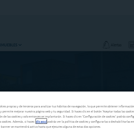
INMUEBLES
Alertas
okies propias y de terceros para analizar tus hábitos de navegación, lo que permite obtener informació
 y permite mejorar nuestra página web y tu seguridad. Si haces clic en el botón "Aceptar todas las cookie
 de las cookies y solo entonces se implantarán. Si haces clic en "Configuración de cookies" podrás confi
s cookies. Además, si haces
clic aquí
podrás ver la política de cookies y configurarlas o deshabilitarlas e
banner se mantendrá activo hasta que ejecutes alguna de estas dos opciones.