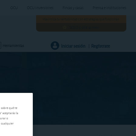
OCU
OCU Inversiones
Fincas y casas
Prensa e instituciones
Maximiza tu rentabilidad con estrategias que funcionan.
¡SOLO 5,98€ al mes!
Iniciar sesión
Regístrate
Herramientas
|
n sobre qué te
s" aceptarás la
gurar o
n cualquier