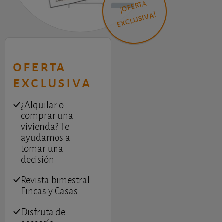
¡
of
e
rt
a
e
x
cl
u
si
v
a!
Novaciones
Préstamos hipotecarios
oferta
exclusiva
¿Alquilar o
comprar una
vivienda? Te
ayudamos a
tomar una
decisión
Revista bimestral
913 009 151
Contacto
de lunes a jueves de 9:00 a 16:00
Fincas y Casas
Disfruta de
TODOS NUESTROS CONTACTOS
PUBLICACIONES