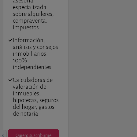
asesoría
especializada
sobre alquileres,
Newsletter
compraventa,
impuestos
© 2026 Fincas y Casas
Acerca de Fincas y Casas
Política de cookies
Privacy
Información,
análisis y consejos
Condiciones de uso
inmobiliarios
100%
independientes
Calculadoras de
valoración de
inmuebles,
hipotecas, seguros
del hogar, gastos
de notaría
Quiero suscribirme