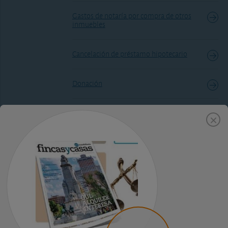
Gastos de notaría por compra de otros
inmuebles
Cancelación de préstamo hipotecario
Donación
Herencia
Herencia con liquidación de bienes
gananciales
Gasto de notaría por liquidación de
bienes gananciales
Subrogaciones