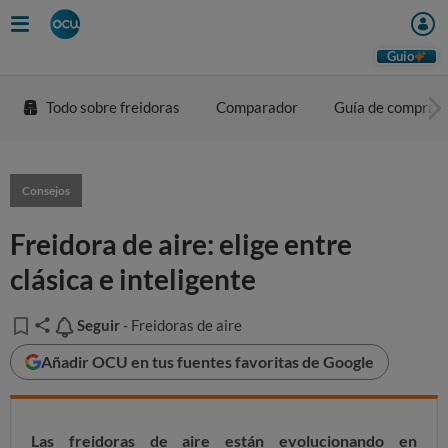
Guio
Todo sobre freidoras
Comparador
Guía de compra
Consejos
Freidora de aire: elige entre
clásica e inteligente
Seguir
Seguir
- Freidoras de aire
Añadir OCU en tus fuentes favoritas de Google
Las freidoras de aire están evolucionando en