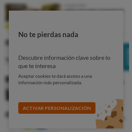
Potencia: 2.000 W
Capacidad útil: 1,27 kg
Resultados de las pruebas:
No te pierdas nada
Patatas fritas:
★★★
½
Alitas de pollo:
★★★★
½
Quiche:
★★★★
½
Descubre información clave sobre lo
Pastel de chocolate:
★★★★☆
que te interesa
PROS
Aceptar cookies te dará acceso a una
Buena capacidad, adecuado para familias de tamaño
información más personalizada.
mediano.
7 programas predefinidos.
Función keep warm.
ACTIVAR PERSONALIZACIÓN
Piezas desmontables aptas para lavavajillas.
CONTRAS