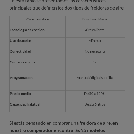
En esta tabla te presentamos las características
principales que definen los dos tipos de freidoras de aire:
Característica
Freidora clásica
Tecnología de cocción
Aire caliente
Uso de aceite
Mínimo
Conectividad
No necesaria
Control remoto
No
Programación
Manual / digital sencilla
Precio medio
De 50 a 120 €
Capacidad habitual
De 2 a 6 litros
Si estás pensando en comprar una freidora de aire,
en
nuestro comparador encontrarás 95 modelos