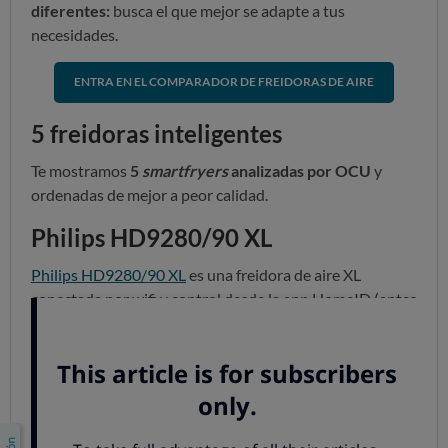
diferentes:
busca el que mejor se adapte a tus
necesidades.
ENTRA EN EL COMPARADOR DE FREIDORAS DE AIRE
5 freidoras inteligentes
Te mostramos
5
smartfryers
analizadas por OCU
y
ordenadas de mejor a peor calidad.
Philips HD9280/90 XL
Philips HD9280/90 XL
es una freidora de aire XL
conectada por wifi y control desde la app HomeID (antes
NutriU).
Buena calidad: 65/100
Precio: desde 134 euros