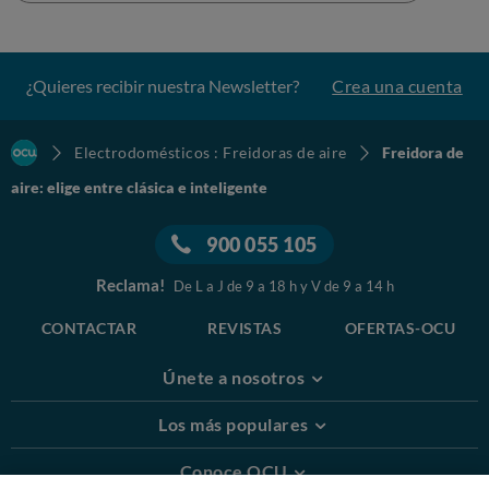
¿Quieres recibir nuestra Newsletter?
Crea una cuenta
Electrodomésticos : Freidoras de aire
Freidora de
aire: elige entre clásica e inteligente
900 055 105
Reclama!
De L a J de 9 a 18 h y V de 9 a 14 h
CONTACTAR
REVISTAS
OFERTAS-OCU
Únete a nosotros
Los más populares
Conoce OCU