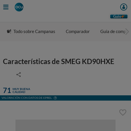
Guio
Todo sobre Campanas
Comparador
Guía de compra
Características de SMEG KD90HXE
71
MUY BUENA
CALIDAD
VALORACIÓN CON DATOS DE EPREL