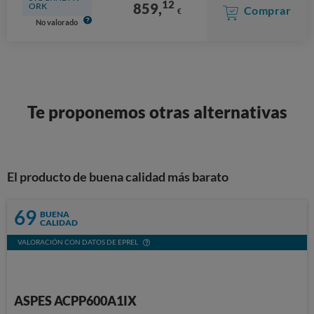
12
859,
ORK
Comprar
€
No valorado
Te proponemos otras alternativas
El producto de buena calidad más barato
69
BUENA
CALIDAD
VALORACIÓN CON DATOS DE EPREL
ASPES ACPP600A1IX