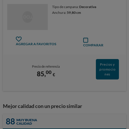
Tipo de campana:
Decorativa
Anchura:
59,80 cm
AGREGAR A FAVORITOS
COMPARAR
Precios y
Precio de referencia
promocio
00
85,
€
nes
Mejor calidad con un precio similar
88
MUY BUENA
CALIDAD