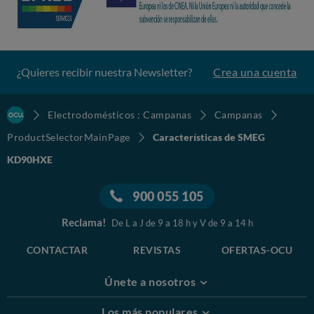
¿Quieres recibir nuestra Newsletter?
Crea una cuenta
Electrodomésticos : Campanas
Campanas
ProductSelectorMainPage
Características de SMEG
KD90HXE
900 055 105
Reclama!
De L a J de 9 a 18 h y V de 9 a 14 h
CONTACTAR
REVISTAS
OFERTAS-OCU
Únete a nosotros
Los más populares