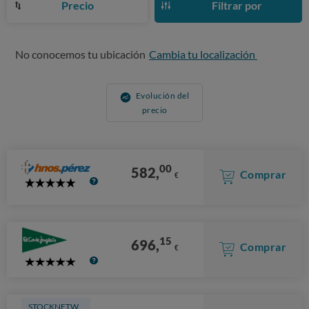
Precio
Filtrar por
No conocemos tu ubicación
Cambia tu localización
Evolución del
precio
00
582,
Comprar
€
5
Stars
15
696,
Comprar
€
5
Stars
STOCKNETW