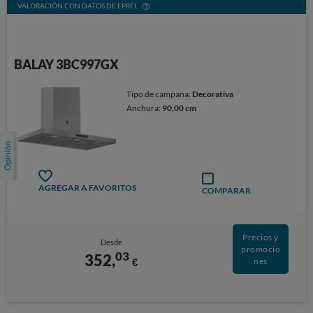
VALORACIÓN CON DATOS DE EPREL
BALAY 3BC997GX
Tipo de campana:
Decorativa
Anchura:
90,00 cm
AGREGAR A FAVORITOS
COMPARAR
Precios y
Desde
promocio
03
352,
€
nes