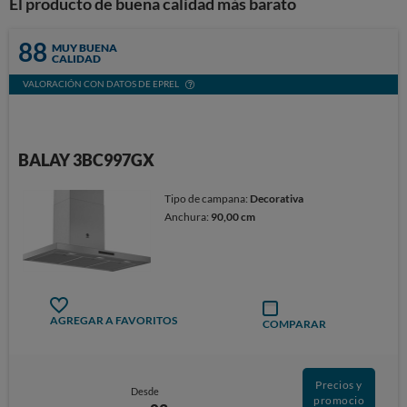
El producto de buena calidad más barato
88
MUY BUENA
CALIDAD
VALORACIÓN CON DATOS DE EPREL
BALAY 3BC997GX
Tipo de campana:
Decorativa
Anchura:
90,00 cm
AGREGAR A FAVORITOS
COMPARAR
Precios y
Desde
promocio