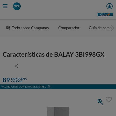
Guio
Todo sobre Campanas
Comparador
Guía de compra
Características de BALAY 3BI998GX
89
MUY BUENA
CALIDAD
VALORACIÓN CON DATOS DE EPREL