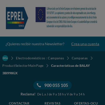
¿Quieres recibir nuestra Newsletter?
Crea una cuenta
Electrodomésticos : Campanas
Campanas
ProductSelectorMainPage
Características de BALAY
3BI998GX
900 055 105
Reclama!
De L a J de 9 a 18 h y V de 9 a 14 h
CONTACTAR
REVISTAS
OFERTAS-OCU