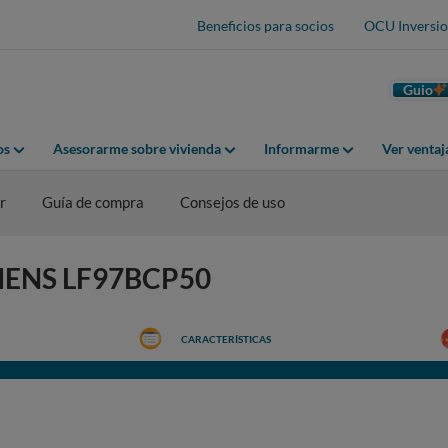
Beneficios para socios
OCU Inversio
Guio
os
Asesorarme sobre vivienda
Informarme
Ver venta
r
Guía de compra
Consejos de uso
IEMENS LF97BCP50
CARACTERÍSTICAS