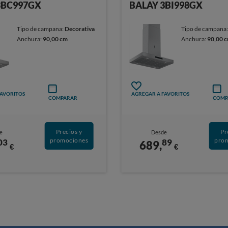
3BC997GX
BALAY 3BI998GX
Tipo de campana:
Decorativa
Tipo de campana
Anchura:
90,00 cm
Anchura:
90,00 
FAVORITOS
AGREGAR A FAVORITOS
COMPARAR
COMP
Precios y
Pr
e
Desde
promociones
pro
03
89
689,
€
€