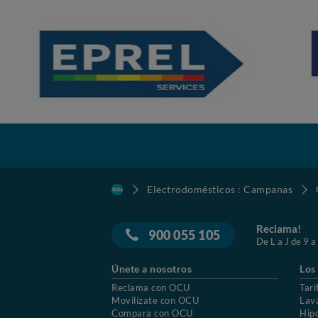
Electrodomésticos : Campanas
Reclama!
900 055 105
De L a J de 9 a
Únete a nosotros
Los
Reclama con OCU
Tari
Movilízate con OCU
Lav
Compara con OCU
Hip