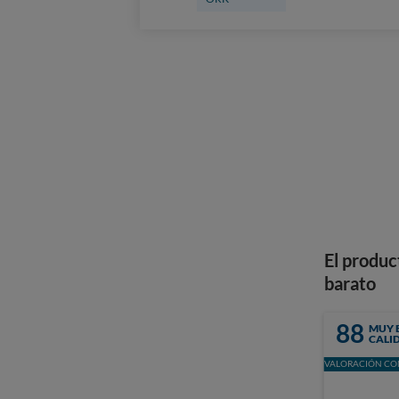
El produc
barato
88
MUY 
CALI
VALORACIÓN CON