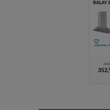
BALAY 
AGREGAR A 
Desd
352,