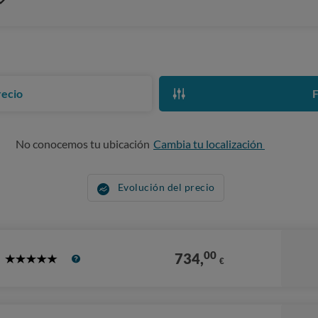
recio
F
No conocemos tu ubicación
Cambia tu localización
Evolución del precio
00
734,
€
5
Stars