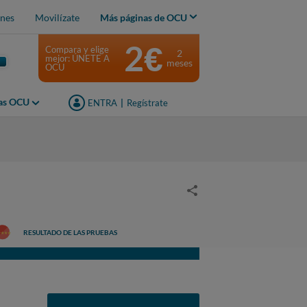
nes
Movilízate
Más páginas de OCU
2€
Compara y elige
2
mejor: ÚNETE A
meses
OCU
jas OCU
ENTRA
|
Regístrate
RESULTADO DE LAS PRUEBAS