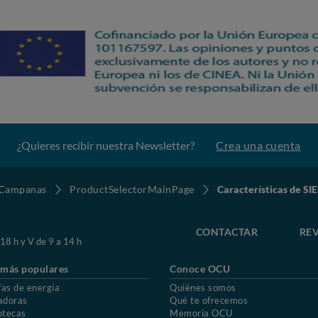
¿Quieres recibir nuestra Newsletter?
Crea una cuenta
Campanas
ProductSelectorMainPage
Características de 
CONTACTAR
REV
 18 h y V de 9 a 14 h
 más populares
Conoce OCU
fas de energía
Quiénes somos
adoras
Qué te ofrecemos
otecas
Memoria OCU