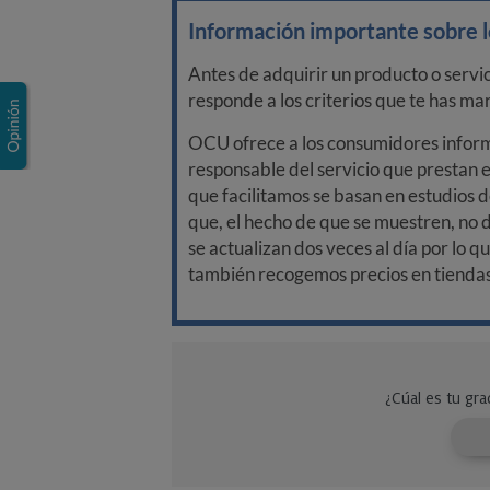
Información importante sobre lo
Antes de adquirir un producto o servi
responde a los criterios que te has m
OCU ofrece a los consumidores informa
responsable del servicio que prestan e
que facilitamos se basan en estudios d
que, el hecho de que se muestren, no 
se actualizan dos veces al día por lo q
también recogemos precios en tiendas f