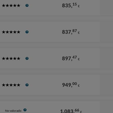
15
835,
€
5
Stars
87
837,
€
5
Stars
47
897,
€
5
Stars
00
949,
€
5
Stars
66
1.083,
No valorado
€