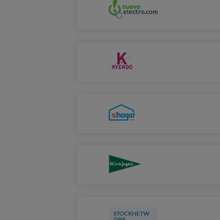
STOCKNETW
ORK