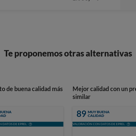
Te proponemos otras alternativas
to de buena calidad más
Mejor calidad con un pr
similar
89
BUENA
MUY BUENA
DAD
CALIDAD
 DATOS DE EPREL
VALORACIÓN CON DATOS DE EPREL