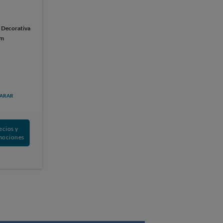
:
Decorativa
cm
ARAR
ecios y
mociones