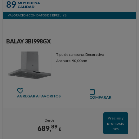
89
MUY BUENA
CALIDAD
VALORACIÓN CON DATOS DE EPREL
BALAY 3BI998GX
Tipo de campana:
Decorativa
Anchura:
90,00 cm
AGREGAR A FAVORITOS
COMPARAR
Precios y
Desde
promocio
89
689,
€
nes