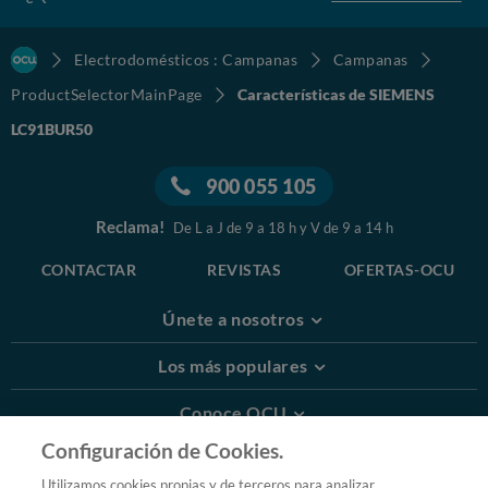
Electrodomésticos : Campanas
Campanas
ProductSelectorMainPage
Características de SIEMENS
LC91BUR50
900 055 105
Reclama!
De L a J de 9 a 18 h y V de 9 a 14 h
CONTACTAR
REVISTAS
OFERTAS-OCU
Únete a nosotros
Los más populares
Conoce OCU
Configuración de Cookies.
Más Información
Utilizamos cookies propias y de terceros para analizar