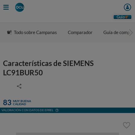
Guio
Todo sobre Campanas
Comparador
Guía de compra
Características de SIEMENS
LC91BUR50
83
MUY BUENA
CALIDAD
VALORACIÓN CON DATOS DE EPREL