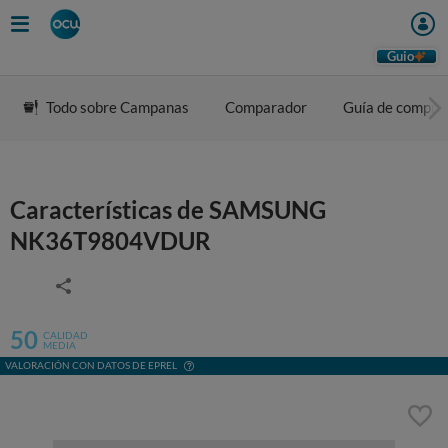
Guio
Todo sobre Campanas
Comparador
Guía de compra
Características de SAMSUNG
NK36T9804VDUR
50
CALIDAD
MEDIA
VALORACIÓN CON DATOS DE EPREL