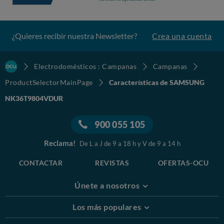
¿Quieres recibir nuestra Newsletter?
Crea una cuenta
Electrodomésticos : Campanas
Campanas
ProductSelectorMainPage
Características de SAMSUNG
NK36T9804VDUR
900 055 105
Reclama!
De L a J de 9 a 18 h y V de 9 a 14 h
CONTACTAR
REVISTAS
OFERTAS-OCU
Únete a nosotros
Los más populares