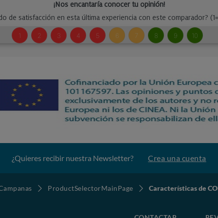
¿Quieres recibir nuestra Newsletter?
Crea una cuenta
Campanas
ProductSelectorMainPage
Características de 
CONTACTAR
REV