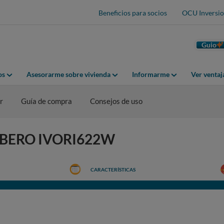
Beneficios para socios
OCU Inversio
Guio
os
Asesorarme sobre vivienda
Informarme
Ver venta
r
Guía de compra
Consejos de uso
ORBERO IVORI622W
CARACTERÍSTICAS