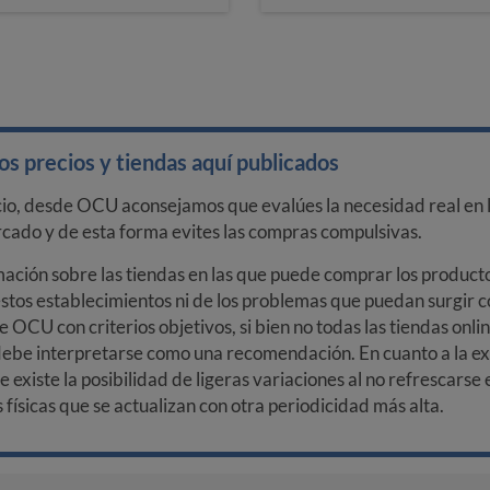
s precios y tiendas aquí publicados
cio, desde OCU aconsejamos que evalúes la necesidad real en l
arcado y de esta forma evites las compras compulsivas.
ción sobre las tiendas en las que puede comprar los productos
stos establecimientos ni de los problemas que puedan surgir co
e OCU con criterios objetivos, si bien no todas las tiendas onl
debe interpretarse como una recomendación. En cuanto a la exa
ue existe la posibilidad de ligeras variaciones al no refrescarse
ísicas que se actualizan con otra periodicidad más alta.