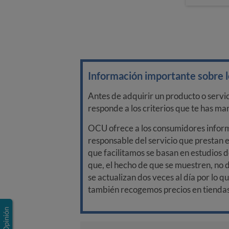
Información importante sobre lo
Antes de adquirir un producto o servi
responde a los criterios que te has m
OCU ofrece a los consumidores informa
responsable del servicio que prestan e
que facilitamos se basan en estudios d
que, el hecho de que se muestren, no 
se actualizan dos veces al día por lo q
también recogemos precios en tiendas f