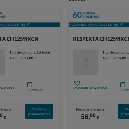
60
A
BUENA
DAD
CALIDAD
 DATOS DE EPREL
VALORACIÓN CON DATOS DE EPREL
TA CH1259IXCN
RESPEKTA CH1259IXC
Tipo de campana:
Estándar
Tipo de campana
Anchura:
59,80 cm
Anchura:
59,80 
FAVORITOS
AGREGAR A FAVORITOS
COMPARAR
COMP
Precios y
Pr
ferencia
Precio de referencia
promociones
pro
0
00
58,
€
€