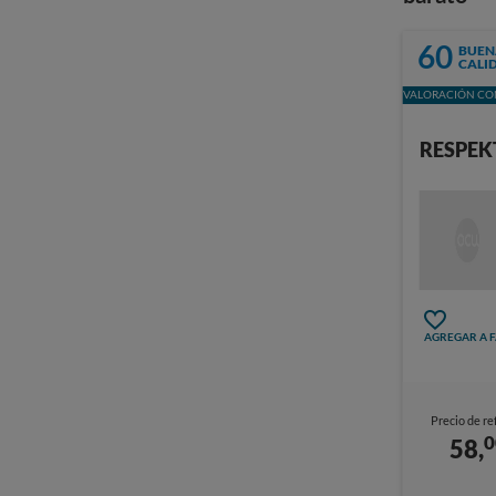
60
BUEN
CALI
VALORACIÓN CON
RESPEK
AGREGAR A 
Precio de re
0
58,