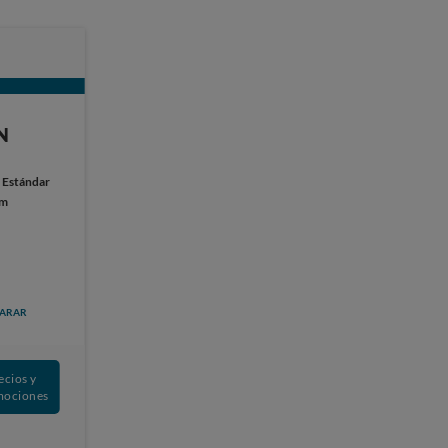
N
:
Estándar
cm
ARAR
ecios y
mociones