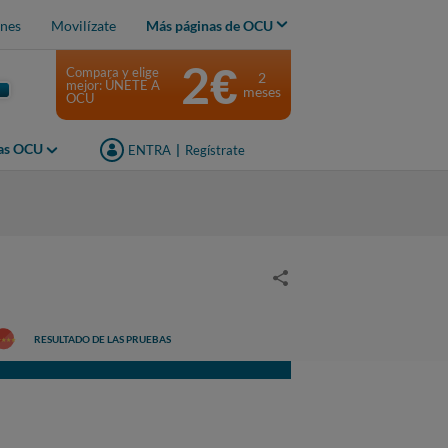
nes
Movilízate
Más páginas de OCU
2€
Compara y elige
2
mejor: ÚNETE A
meses
OCU
jas OCU
ENTRA
|
Regístrate
RESULTADO DE LAS PRUEBAS