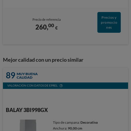
Precios y
Precio de referencia
promocio
00
260,
€
nes
Mejor calidad con un precio similar
89
MUY BUENA
CALIDAD
VALORACIÓN CON DATOS DE EPREL
BALAY 3BI998GX
Tipo de campana:
Decorativa
Anchura:
90,00 cm