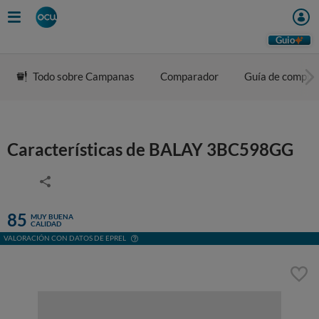
Guio
Todo sobre Campanas
Comparador
Guía de compra
Características de BALAY 3BC598GG
85
MUY BUENA
CALIDAD
VALORACIÓN CON DATOS DE EPREL