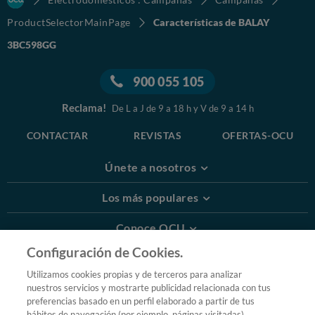
ProductSelectorMainPage
Características de BALAY
3BC598GG
900 055 105
Reclama!
De L a J de 9 a 18 h y V de 9 a 14 h
CONTACTAR
REVISTAS
OFERTAS-OCU
Únete a nosotros
Los más populares
Conoce OCU
Configuración de Cookies.
Más Información
Utilizamos cookies propias y de terceros para analizar
nuestros servicios y mostrarte publicidad relacionada con tus
© 2026 OCU
preferencias basado en un perfil elaborado a partir de tus
Condiciones generales de contratación de OCU
hábitos de navegación (por ejemplo, páginas visitadas).