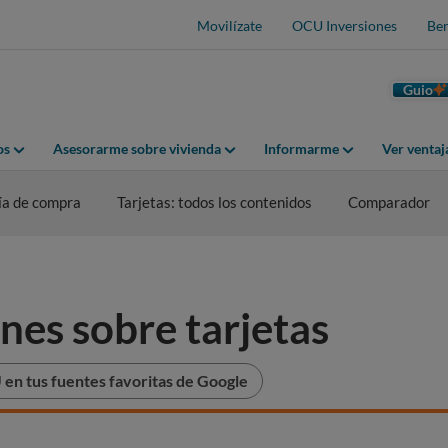
Movilízate
OCU Inversiones
Ben
Guio
os
Asesorarme sobre vivienda
Informarme
Ver venta
ía de compra
Tarjetas: todos los contenidos
Comparador
es sobre tarjetas
en tus fuentes favoritas de Google