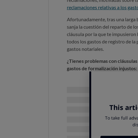
reclamaciones relativas a los gast
Afortunadamente, tras una larga ba
sanja la cuestión del reparto de lo
cláusula por la que te impusieron 
todos los gastos de registro de la 
gastos notariales.
¿Tienes problemas con cláusulas 
gastos de formalización injustos:
TE AYUDAMO
Y se disparan las 
Aunque los problemas hipotecarios
reclamaciones por problemas con la
que estamos asistiendo desde 2018
incrementaron un 40,1%, alcanza