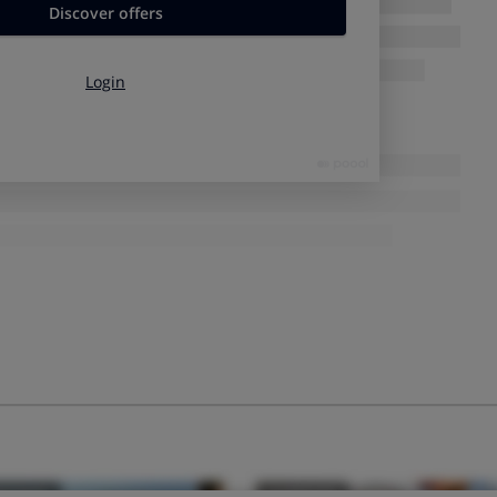
remento de las reclamaciones por tarjetas en 2020
, pero sí
tivo por el que han aumentado el conjunto de las
trás de muchas quejas
ca por las
reclamaciones sobre el crédito revolving de las
cia del Tribunal Supremo que considera usurario
el interés de
or un crédito revolving.
TARJETAS REVOLVING? OCU PUEDE AYUDARTE
aún más
emento más significativo en el número de reclamaciones
ha
nes fraudulentas derivadas del comercio electrónico
. ¿Por
la combinación de variso factores:
 de compras online
como consecuencia de la pandemia
emas de fraude
más sofisticados, como el
duplicado de la