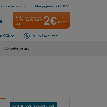
eficios para socios
Más páginas de OCU
2€
Todos los servicios
2
de OCU + REGALO
meses
por
jas OCU
ENTRA
|
Regístrate
Consejos de uso
CONTENIDOS RELACIONADOS