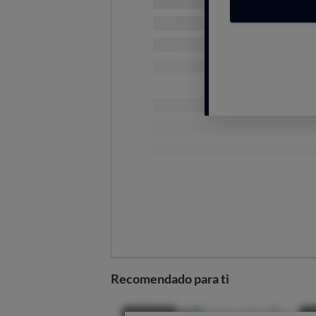
aún las cifras concretas del inc
sabemos que
son el principal mo
reclamaciones
.
Las tarjetas revolving, de
Una parte del incremento se expli
tarjetas
, sobre todo tras la
senten
más del 27% que aplicaba Wizink p
¿VÍCITIMA DE LAS 
Los fraudes con tarjetas, 
Según el Banco de España, el incr
estado relacionado con operacio
qué se produce esto? Lo explican 
Recomendado para ti
El
aumento de operaciones
La aparición de
nuevos sist