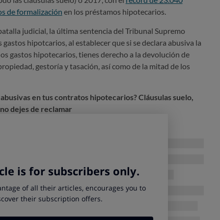
os de formalización
en los préstamos hipotecarios.
talla judicial, la última sentencia del Tribunal Supremo
s gastos hipotcarios, al establecer que si se declara abusiva la
los gastos hipotecarios, tienes derecho a la devolución de
propiedad, gestoría y tasación, así como de la mitad de los
abusivas en tus contratos hipotecarios? Cláusulas suelo,
 no dejes de reclamar
S: MOVILÍZATE CONTRA LOS ABUSOS
reclamaciones por tarjetas
 siguen encabezando las quejas, lo que más crece son las
s tarjetas. Se confirma así una tendencia de crecimiento a la
. En 2019 las reclamaciones sobre tarjetas se
ndo máximos históricos.
El Banco de España no ha facilitado