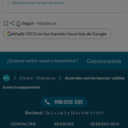
Cláusulas suelo: recupera tu dinero
Seguir
Seguir
- Hipotecas
Añadir OCU en tus fuentes favoritas de Google
¿Quieres recibir nuestra Newsletter?
Crea una cuenta
Dinero : Hipotecas
Acuerdos con los bancos: válidos
si son transparentes
900 055 105
Reclama!
De L a J de 9 a 18 h y V de 9 a 14 h
CONTACTAR
REVISTAS
OFERTAS-OCU