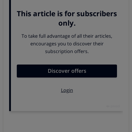
Los términos de esos acuerdos eran, por lo general,
muy desfavorables
a los intereses de los usuarios, lo
que llevó a muchos de ellos, sobre todo al conocer las
sentencias, a iniciar acciones judiciales para conseguir la
declaración de nulidad de su cláusula.
En un principio los tribunales consideraban que esos
acuerdos no tenían validez , y así lo refrendó el Supremo.
Pero después el Tribunal Supremo cambió de criterio y
estableció que los acuerdos y renuncias a emprender
acciones judiciales eran válidos, pues el documento
firmado era suficientemente transparente.
El TJUE deja las cosas claras...
La
justicia europea
una vez más volvió a rectificar al
Tribunal Supremo español, al determinar que
los
acuerdos adoptados con los bancos también pueden
ser declarados abusivos si el acuerdo firmado no se ha
negociado individualmente y no es transparente
.