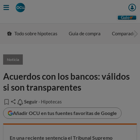
Guio
Todo sobre hipotecas
Guía de compra
Comparador
Noticia
Acuerdos con los bancos: válidos
si son transparentes
Seguir
Seguir
- Hipotecas
Añadir OCU en tus fuentes favoritas de Google
En una reciente sentencia el Tribunal Supremo