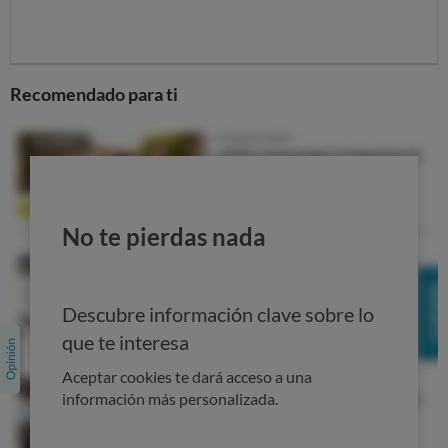
El Supremo, no tanto
En una reciente sentencia sobre la negociación de una
cláusula suelo, el Tribunal Supremo considera que los
Recomendado para ti
usuarios conocían perfectamente las consecuencias
económicas de la reducción del suelo, por lo que
no se
puede considerar que existiera falta de transparencia
en el acuerdo
... sin embargo, para adaptarse a la
doctrina del Tribunal de Justicia de la Unión
Europea
modifica su criterio sobre la cláusula del
No te pierdas nada
acuerdo por la que un consumidor renuncia al ejercicio
de acciones judiciales y considera que e
ste tipo de
cláusulas se establecen por la entidad bancaria en su
Descubre información clave sobre lo
propio interés
y por tanto son abusivas,
que te interesa
Por tanto,
aunque hubieran firmado un documento de
Aceptar cookies te dará acceso a una
renuncia, los consumidores sí podrán emprender
información más personalizada.
acciones judiciales contra la entidad
y
el juez solo
analizará si el acuerdo firmado cumple los requisitos de