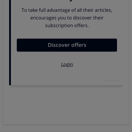
dinero una vez enviado.
Ahora también en Europa
Los
requisitos
para poder utilizar Bizum son,
lógicamente, t
ener un móvil y una cuenta en alguno de
los bancos adheridos al sistema
. Si tenías cuenta en un
banco español que ofreciera este servicio, aunque
estuvieras de viaje o temporalmente en el extranjero
podías recibir (y hacer) pagos a través de Bizum sin
problemas.
Ahora se ha dado un paso más:
Bizum ha llegado a
acuerdos con plataformas similares en Italia y
Portugal
, con lo que será posible enviar dinero a
personas con cuentas en bancos de otros países
europeos, una nueva funcionalidad que será
especialmente útil si tienes relaciones con personas con
cuentas bancarias en alguno de los países integrados en