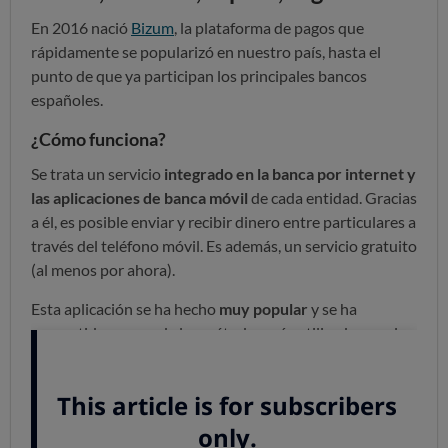
En 2016 nació
Bizum
, la plataforma de pagos que
rápidamente se popularizó en nuestro país, hasta el
punto de que ya participan los principales bancos
españoles.
¿Cómo funciona?
Se trata un servicio
integrado en la banca por internet y
las aplicaciones de banca móvil
de cada entidad. Gracias
a él, es posible enviar y recibir dinero entre particulares a
través del teléfono móvil. Es además, un servicio gratuito
(al menos por ahora).
Esta aplicación se ha hecho
muy popular
y se ha
convertido en uno de los métodos más utilizados por los
consumidores para enviar pequeñas cantidades de
dinero.
El único "pero" es que es una modalidad de transferencia
inmediata e irrevocable, que no permite recuperar el