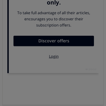
más de 24 horas o una noche
incluyen al menos dos
servicios por los que se paga un precio global.
Así, la
agencia tiene la obligación de que los servicios se
suministren conforme a lo pactado y es a ella a la que se
debe reclamar una indemnización si se produce algún
perjuicio.
Derecho a cancelar
La excepcionalidad de los viajes combinados está en que
el consumidor tiene derecho a cancelar el contrato,
aunque no esté especificado en éste,
y además la
cancelación, salvo condiciones económicas especiales de
contratación como flete de aviones o buques,
no tendrá
coste alguno si se hace con más de 15 días de
antelación.
Pasada esa fecha, el cliente sí tendrá que hacer frente a
una penalización, que aumenta de cuantía a medida que
se acerca la fecha del viaje.