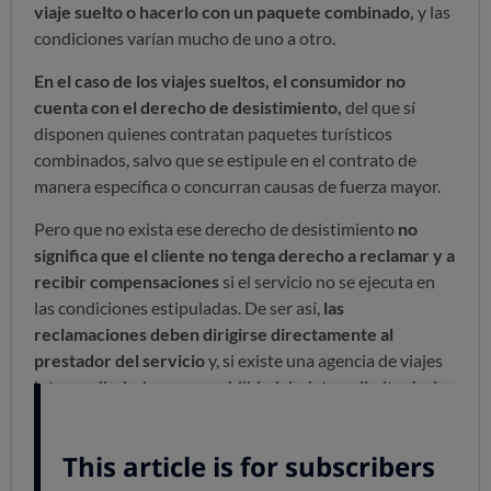
viaje suelto o hacerlo con un paquete combinado,
y las
condiciones varían mucho de uno a otro.
En el caso de los viajes sueltos, el consumidor no
cuenta con el derecho de desistimiento,
del que sí
disponen quienes contratan paquetes turísticos
combinados, salvo que se estipule en el contrato de
manera específica o concurran causas de fuerza mayor.
Pero que no exista ese derecho de desistimiento
no
significa que el cliente no tenga derecho a reclamar y a
recibir compensaciones
si el servicio no se ejecuta en
las condiciones estipuladas. De ser así,
las
reclamaciones deben dirigirse directamente al
prestador del servicio
y, si existe una agencia de viajes
intermediaria, la responsabilidad de ésta se limitará a los
casos en los que el perjuicio se derive directamente del
incumplimiento de sus funciones.
Si se trata de viajes combinados,
los que se prolongan