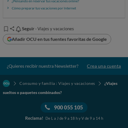
¿Pensando en reservar tus vacaciones online?
Cómo preparar tus vacaciones por Internet
Seguir
Seguir
- Viajes y vacaciones
Añadir OCU en tus fuentes favoritas de Google
¿Quieres recibir nuestra Newsletter?
Crea una cuenta
Consumo y familia : Viajes y vacaciones
¿Viajes
sueltos o paquetes combinados?
900 055 105
Reclama!
De L a J de 9 a 18 h y V de 9 a 14 h