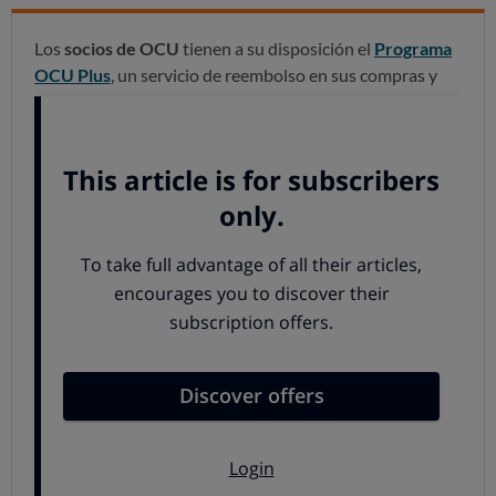
Los
socios de OCU
tienen a su disposición el
Programa
OCU Plus
, un servicio de reembolso en sus compras y
servicios, una auténtica
plataforma de compras online
con un servicio adicional:
recuperarás parte del dinero
que gastes
.
La oferta de
OCU Plus
incluye servicios de ocio, viajes...
de forma que quienes contraten un servicio de alquielr
de coche, compren un billete de avión o reserven un
hotel o su apartamento de vacaciones a través OCU
Plus, además de disfrutar de ese servicio, recuperarán
parte de su dinero, porcentajes que varían del 3 al 10%
(o más) o cuantías concretas en euros.
Si planeas tus vacaciones, elige bien y contrata a través
de OCU Plus: sumarás dinero a tu dinero.
Siguiente