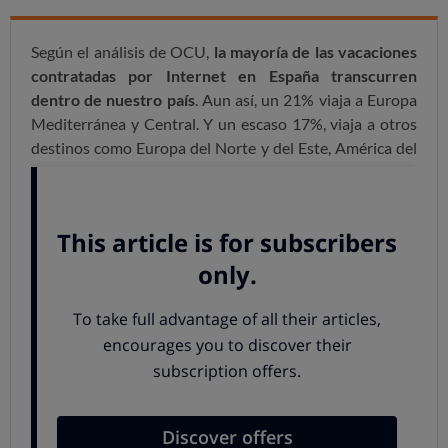
Según el análisis de OCU,
la mayoría de las vacaciones
contratadas por Internet en España transcurren
dentro de nuestro país
. Aun así, un 21% viaja a Europa
Mediterránea y Central. Y u
n escaso 17%, viaja a otros
destinos como Europa del Norte y del Este, América del
Norte y el Caribe.
En cuanto al tiempo invertido en vacaciones, muy
pocos alargan este periodo más allá de la quincena
. Tan
solo uno de cada diez supera la quincena. Un 48% de los
encuestados se fueron de vacaciones menos de una
semana y un 42%, entre una y dos semanas.
Por otro lado, la razón para elegir el destino de nuestras
vacaciones tampoco suele ser un gran misterio. La gran
parte de los encuestados coinciden en que
el motivo
principal al elegir un lugar de vacaciones es haber
estado ya ahí
. Un 21% decide su destino según la