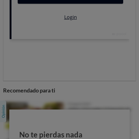
información que buscó en Internet.
¿Dónde buscamos información sobre el destino?
TripAdvisor
: 51%.
Webs de información turística
: 50%.
Webs de agencias de viajes y touroperadores
:
28%.
Booking.com
: 18%.
Redes Sociales
: 13%.
Siguiente
Recomendado para ti
No te pierdas nada