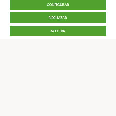
CONFIGURAR
en reservar tus vacaciones online?
RECHAZAR
900 055 105
Reclama!
De L a J de 9 a 18 h y V de 9 a 14 h
ACEPTAR
CONTACTAR
REVISTAS
OFERTAS-OCU
Únete a nosotros
Los más populares
Conoce OCU
Más Información
© 2026 OCU
Condiciones generales de contratación de OCU
Política de privacidad