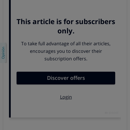
En todos los programas de test analizamos:
1. Durabilidad
Cuanto más tarde en averiarse un producto, menos
posibilidades hay de que haya que cambiarlo. Los
fabricantes deberían
diseñar productos
duraderos. Para
evaluar este parámetro se hacen generalmente
pruebas
de estrés
(acelerar o intensificar el uso de un producto)
o
pruebas de resistencia
(a golpes, fricción...).
También se incluyen en este apartado las pruebas
de
mantenimiento,
donde se
evalúa
la calidad de