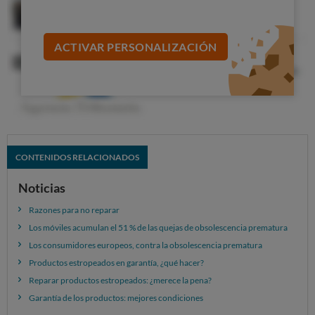
producto y, a veces, incluso a cambiarlo a pesar de que
funcione perfectamente? ¿Qué aspectos pesan en su
ACTIVAR PERSONALIZACIÓN
decisión?
Colores.
Un producto con colores muy llamativos
puede ser muy atractivo cuando se compra, pero
puede pasar de moda pronto e incitar a retirarlo.
Formas.
De igual modo, cuanto más extrañas sean
las formas del producto y diferentes al resto, más fácil
CONTENIDOS RELACIONADOS
es que el usuario se canse de ellas.
Robustez aparente.
Si un producto tiene un
Noticias
aspecto frágil, aunque en las pruebas de durabilidad
Razones para no reparar
sea el más robusto, el usuario tenderá a pensar que se
Los móviles acumulan el 51 % de las quejas de obsolescencia prematura
va a romper en breve y pensará en cambiarlo antes.
Los consumidores europeos, contra la obsolescencia prematura
Software.
La falta de actualizaciones de software
Productos estropeados en garantía, ¿qué hacer?
o la incompatibilidad de las mismas con el producto
Reparar productos estropeados: ¿merece la pena?
(por ejemplo en televisores y móviles), puede llevar al
Garantía de los productos: mejores condiciones
usuario a comprar uno nuevo.