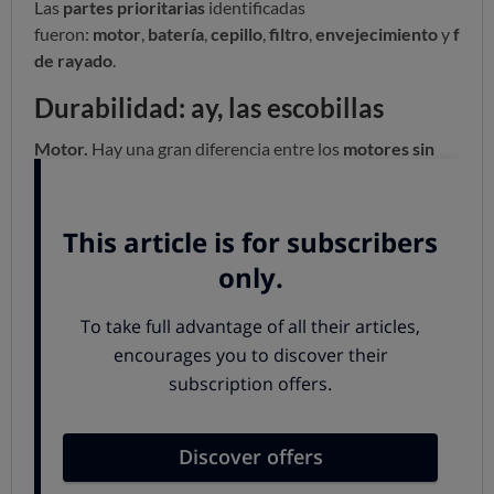
Las
partes prioritarias
identificadas
fueron:
motor
,
batería
,
cepillo
,
filtro
,
envejecimiento
y
facil
de rayado
.
Durabilidad: ay, las escobillas
Motor.
Hay una gran diferencia entre los
motores sin
escobillas
(la mayoría) y con escobillas. Estos últimos
dejan de funcionar cuando se desgastan las escobillas.
Por ello, se debería
promover la fabricación de motores
sin escobillas
en estos productos.