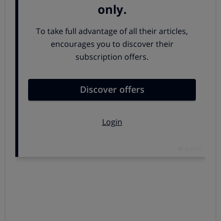
desistir de la compra en 14 días
o la aplicación total de
la garantía de los productos. Si la actividad comercial
cesa o se reduce de forma progresiva, el ejercicio de
estos derechos se podría dificultar.
Consejos antes de comprar
En este sentido,
te recomendamos extremar la
precaución
si vas a hacer un pedido en las semanas
anteriores al cierre previsto:
Fíjate en que el
plazo de entrega sea anterior a la
fecha de cierre
.
Utiliza
formas de pago que permitan la
devolución
del importe en caso de incidencia, como
las tarjetas.
Conserva toda la documentación
relativa a la
compra, incluidos correos electrónicos, facturas y
comprobantes de pago.