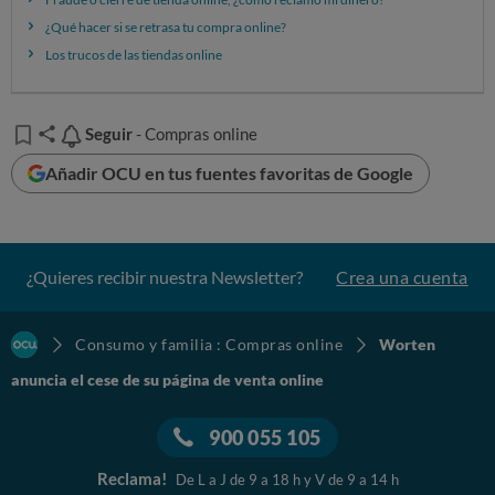
¿Qué hacer si se retrasa tu compra online?
Los trucos de las tiendas online
Seguir
Seguir
- Compras online
Añadir OCU en tus fuentes favoritas de Google
¿Quieres recibir nuestra Newsletter?
Crea una cuenta
Consumo y familia : Compras online
Worten
anuncia el cese de su página de venta online
900 055 105
Reclama!
De L a J de 9 a 18 h y V de 9 a 14 h