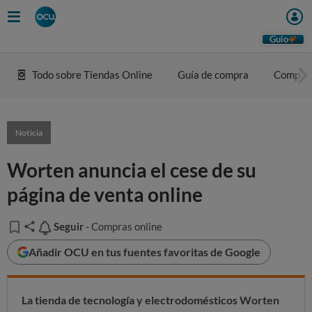
Guio
Todo sobre Tiendas Online
Guía de compra
Compar
Noticia
Worten anuncia el cese de su
página de venta online
Seguir
Seguir
- Compras online
Añadir OCU en tus fuentes favoritas de Google
La tienda de tecnología y electrodomésticos
Worten