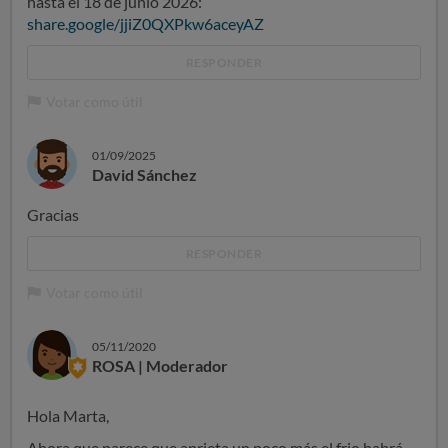
hasta el 18 de junio 2026:
share.google/jjiZ0QXPkw6aceyAZ
RESPONDER
Votar como útil
01/09/2025
David Sánchez
Gracias
RESPONDER
Votar como útil
05/11/2020
ROSA | Moderador
Hola Marta,
Ahora que parece que aprieta un poco más el frio habrá