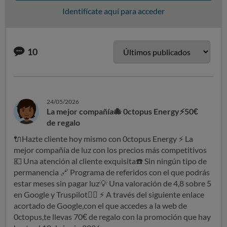
Identifícate aquí para acceder
10
24/05/2026
La mejor compañía🐙 0ctopus Energy⚡50€
de regalo
🔌
Hazte cliente hoy mismo con 0ctopus Energy
⚡
La
mejor compañía de luz con los precios más competitivos
💶
Una atención al cliente exquisita
☎
️ Sin ningún tipo de
permanencia
🔗
Programa de referidos con el que podrás
estar meses sin pagar luz
💡
Una valoración de 4,8 sobre 5
en Google y Truspilot
👍🏻
⚡
A través del siguiente enlace
acortado de Google,con el que accedes a la web de
0ctopus,te llevas 70€ de regalo con la promoción que hay