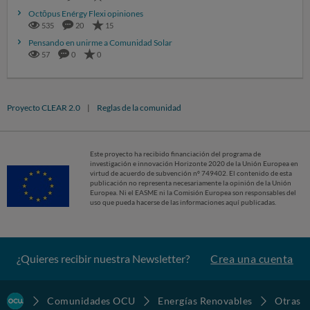
Octōpus Enérgy Flexi opiniones
535
20
15
Pensando en unirme a Comunidad Solar
57
0
0
Proyecto CLEAR 2.0
|
Reglas de la comunidad
Este proyecto ha recibido financiación del programa de
investigación e innovación Horizonte 2020 de la Unión Europea en
virtud de acuerdo de subvención nº 749402. El contenido de esta
publicación no representa necesariamente la opinión de la Unión
Europea. Ni el EASME ni la Comisión Europea son responsables del
uso que pueda hacerse de las informaciones aquí publicadas.
¿Quieres recibir nuestra Newsletter?
Crea una cuenta
Comunidades OCU
Energías Renovables
Otras