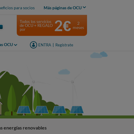
eficios para socios
Más páginas de OCU
2€
Todos los servicios
2
de OCU + REGALO
meses
por
jas OCU
ENTRA
|
Regístrate
s energías renovables