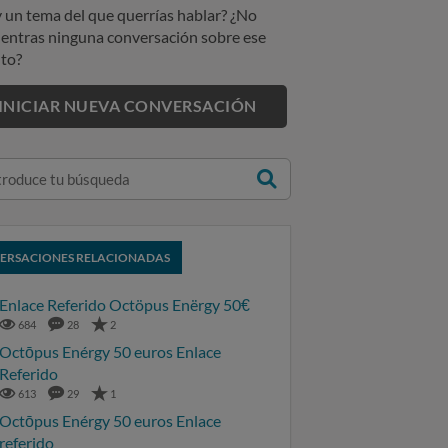
 un tema del que querrías hablar? ¿No
entras ninguna conversación sobre ese
to?
INICIAR NUEVA CONVERSACIÓN
ERSACIONES RELACIONADAS
Enlace Referido Octöpus Enërgy 50€
684
28
2
Octōpus Enérgy 50 euros Enlace
Referido
613
29
1
Octōpus Enérgy 50 euros Enlace
referido