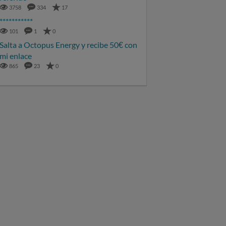
3758
334
17
***********
101
1
0
Salta a Octopus Energy y recibe 50€ con
mi enlace
865
23
0