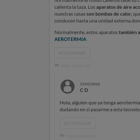
calienta la taza. Los
aparatos de aire ac
nuestras casas
son bombas de calor,
que
conducen hasta una unidad externa dond
Normalmente, estos aparatos
también a
AEROTERMIA
RESPONDER
Votar como útil
25/02/2026
C D
Hola, alguien que ya tenga aerotermia
dudando en si pasarme a esta tecnolo
RESPONDER
Votar como útil