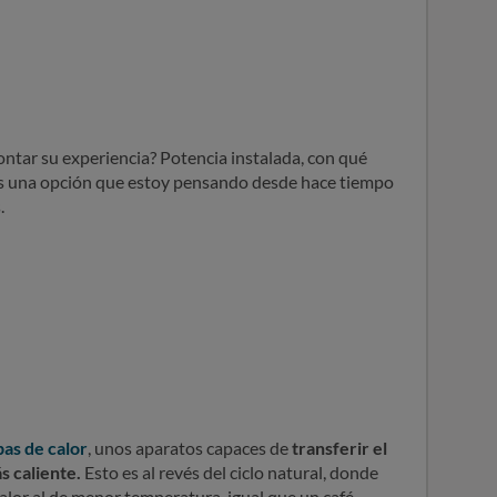
ntar su experiencia? Potencia instalada, con qué
. Es una opción que estoy pensando desde hace tiempo
.
as de calor
, unos aparatos capaces de
transferir el
s caliente.
Esto es al revés del ciclo natural, donde
alor al de menor temperatura, igual que un café