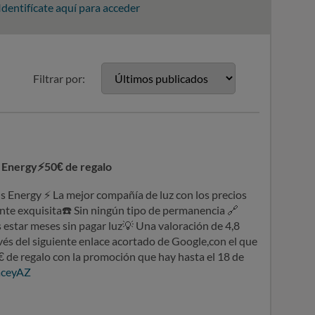
Identifícate aquí para acceder
Filtrar por:
 Energy⚡50€ de regalo
us Energy
⚡
La mejor compañía de luz con los precios
nte exquisita
☎
️ Sin ningún tipo de permanencia
🔗
 estar meses sin pagar luz
💡
Una valoración de 4,8
vés del siguiente enlace acortado de Google,con el que
€ de regalo con la promoción que hay hasta el 18 de
aceyAZ