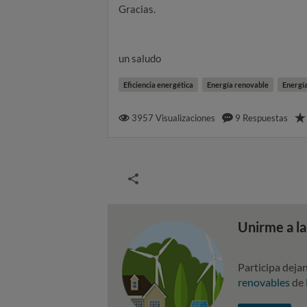
Gracias.
un saludo
Eficiencia energética
Energía renovable
Energí
3957
Visualizaciones
9
Respuestas
Unirme a l
Participa deja
renovables
de