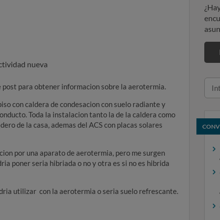
¿Hay
encu
asun
ctividad nueva
 post para obtener informacion sobre la aerotermia.
iso con caldera de condesacion con suelo radiante y
onducto. Toda la instalacion tanto la de la caldera como
edero de la casa, ademas del ACS con placas solares
CONV
acion por una aparato de aerotermia, pero me surgen
a poner seria hibriada o no y otra es si no es hibrida
ria utilizar con la aerotermia o seria suelo refrescante.