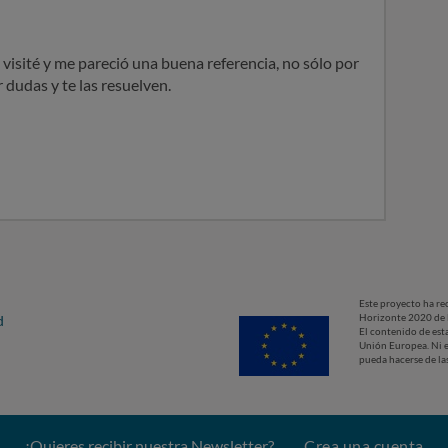
visité y me pareció una buena referencia, no sólo por
 dudas y te las resuelven.
Este proyecto ha re
Horizonte 2020 de 
d
El contenido de est
Unión Europea. Ni e
pueda hacerse de la
¿Quieres recibir nuestra Newsletter?
Crea una cuenta