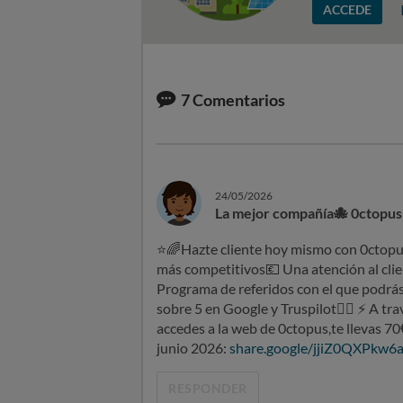
ACCEDE
7
Comentarios
24/05/2026
La mejor compañía🐙 0ctopus
⭐
🌈
Hazte cliente hoy mismo con 0ctop
más competitivos
💶
Una atención al clie
Programa de referidos con el que podrás
sobre 5 en Google y Truspilot
👍🏻
⚡
A tra
accedes a la web de 0ctopus,te llevas 70
junio 2026:
share.google/jjiZ0QXPkw6
RESPONDER