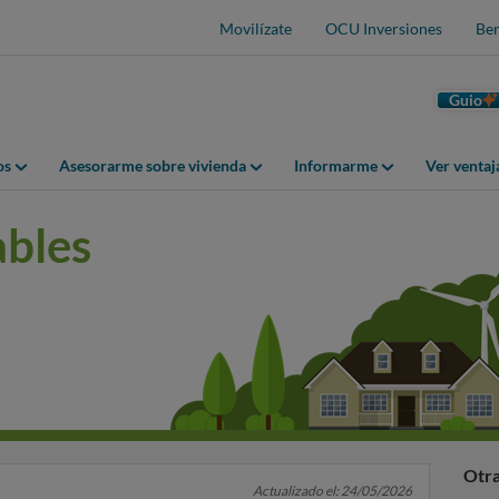
Movilízate
OCU Inversiones
Ben
Guio
os
Asesorarme sobre vivienda
Informarme
Ver venta
ables
Otra
Actualizado el: 24/05/2026