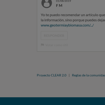
01/08/2019
F M
Yo te puedo recomendar un artículo que 
la información, sino porque puedes dejar
www.geotermiaybiomasa.com/.../
RESPONDER
Votar como útil
Proyecto CLEAR 2.0
|
Reglas de la comunida