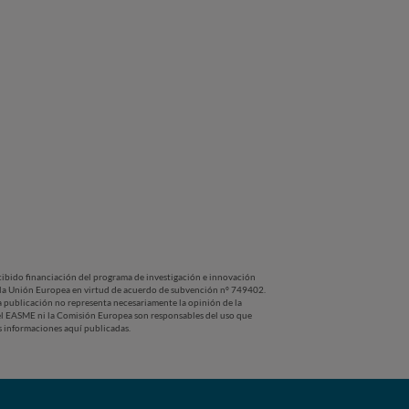
cibido financiación del programa de investigación e innovación
la Unión Europea en virtud de acuerdo de subvención nº 749402.
a publicación no representa necesariamente la opinión de la
l EASME ni la Comisión Europea son responsables del uso que
s informaciones aquí publicadas.