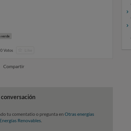
a verde
0
Votos
Like
Compartir
a conversación
ndo tu comentatio o pregunta en
Otras energías
Energías Renovables
.