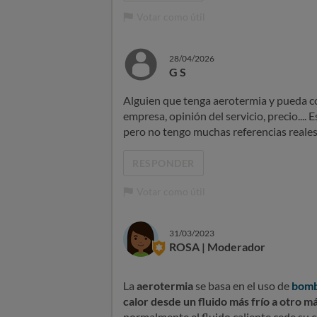
Votar como útil
28/04/2026
G S
Alguien que tenga aerotermia y pueda co
empresa, opinión del servicio, precio...
pero no tengo muchas referencias reales
RESPONDER
Votar como útil
31/03/2023
ROSA | Moderador
La
aerotermia
se basa en el uso de
bomb
calor desde un fluido más frío a otro má
normalmente el fluido caliente cede su c