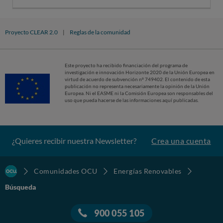
Proyecto CLEAR 2.0
|
Reglas de la comunidad
Este proyecto ha recibido financiación del programa de
investigación e innovación Horizonte 2020 de la Unión Europea en
virtud de acuerdo de subvención nº 749402. El contenido de esta
publicación no representa necesariamente la opinión de la Unión
Europea. Ni el EASME ni la Comisión Europea son responsables del
uso que pueda hacerse de las informaciones aquí publicadas.
¿Quieres recibir nuestra Newsletter?
Crea una cuenta
Comunidades OCU
Energías Renovables
Búsqueda
900 055 105