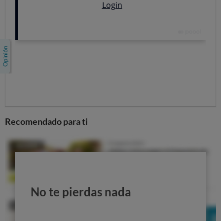
Recomendado para ti
Cuando te lo tragas... ¡sorpresa!
No lleva nada de fresa
.
No te pierdas nada
Tampoco lleva ninguna otra fruta y ni siquiera han usado
fresas para que adquiera su color rojizo (eso lo han
conseguido con
el colorante E120
... que en la lista de