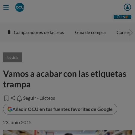
Guio
Comparadores de lácteos
Guía de compra
Consejos
Noticia
Vamos a acabar con las etiquetas
trampa
Seguir
Seguir
- Lácteos
Añadir OCU en tus fuentes favoritas de Google
23 junio 2015