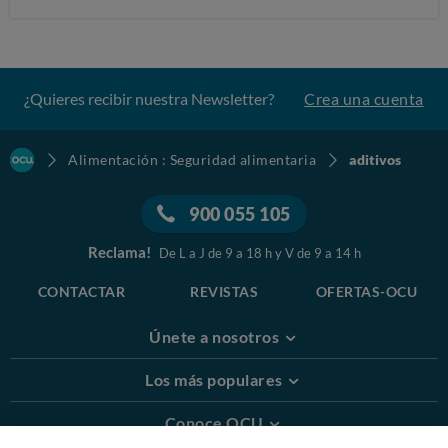
¿Quieres recibir nuestra Newsletter?
Crea una cuenta
Alimentación : Seguridad alimentaria
aditivos
900 055 105
Reclama!
De L a J de 9 a 18 h y V de 9 a 14 h
CONTACTAR
REVISTAS
OFERTAS-OCU
Únete a nosotros
Los más populares
Conoce OCU