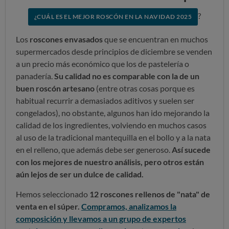
?
¿CUÁL ES EL MEJOR ROSCÓN EN LA NAVIDAD 2025
Los
roscones envasados
que se encuentran en muchos
supermercados desde principios de diciembre se venden
a un precio más económico que los de pastelería o
panadería.
Su calidad no es comparable con la de un
buen roscón artesano
(entre otras cosas porque es
habitual recurrir a demasiados aditivos y suelen ser
congelados), no obstante, algunos han ido mejorando la
calidad de los ingredientes, volviendo en muchos casos
al uso de la tradicional mantequilla en el bollo y a la nata
en el relleno, que además debe ser generoso.
Así sucede
con los mejores de nuestro análisis, pero otros están
aún lejos de ser un dulce de calidad.
Hemos seleccionado
12 roscones rellenos de "nata" de
venta en el súper.
Compramos, analizamos la
composición y llevamos a un grupo de expertos