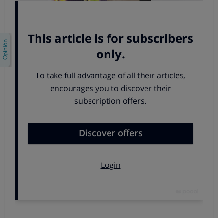
Solo hay tres roscones
que se pueden considerar
realmente
de buena calidad:
El mejor de este año es el roscón relleno de
Carrefour,
elaborado con nata y un bollo con
mantequilla y aceite de girasol. Es el que obtiene la
mejor valoración en la degustación y además cuesta
menos de 10 euros: por su buena relación
calidad/precio es también Compra Maestra.
El
roscón de El Obrador de El Corte Inglés
se
lleva este año la medalla de plata: destaca la buena