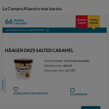
La Compra Maestra más barata
66
BUENA
MEJOR DEL
COMPRA
CALIDAD
ANÁLISIS
MAESTRA
ANALIZADO EN EL LABORATORIO
HÄAGEN DAZS SALTED CARAMEL
Tipo de helado:
Tarrina de caramelo
Volumen neto:
460 ml
Precio por Litro:
15,7 €/l
AGREGAR A FAVORITOS
COMPARAR