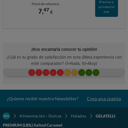
Precios y
Precio de referencia
promocio
47
7,
€
nes
¿Quieres recibir nuestra Newsletter?
Crea una cuenta
Alimentación : Dulces
Helados
GELATELLI
PREMIUM (LIDL) Salted Caramel