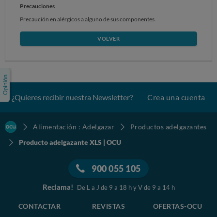
Precauciones
Precaución en alérgicos a alguno de sus componentes.
VOLVER
¿Quieres recibir nuestra Newsletter?
Crea una cuenta
Alimentación : Adelgazar
Productos adelgazantes
Producto adelgazante XLS | OCU
900 055 105
Reclama!
De L a J de 9 a 18 h y V de 9 a 14 h
CONTACTAR
REVISTAS
OFERTAS-OCU