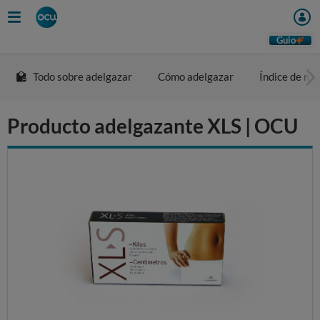
Skip
to
main
Guio
content
Todo sobre adelgazar
Cómo adelgazar
Índice de ma
Producto adelgazante XLS | OCU