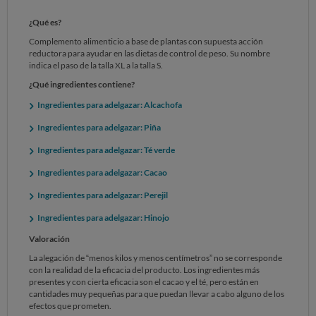
¿Qué es?
Complemento alimenticio a base de plantas con supuesta acción
reductora para ayudar en las dietas de control de peso. Su nombre
indica el paso de la talla XL a la talla S.
¿Qué ingredientes contiene?
Ingredientes para adelgazar: Alcachofa
Ingredientes para adelgazar: Piña
Ingredientes para adelgazar: Té verde
Ingredientes para adelgazar: Cacao
Ingredientes para adelgazar: Perejil
Ingredientes para adelgazar: Hinojo
Valoración
La alegación de “menos kilos y menos centímetros” no se corresponde
con la realidad de la eficacia del producto. Los ingredientes más
presentes y con cierta eficacia son el cacao y el té, pero están en
cantidades muy pequeñas para que puedan llevar a cabo alguno de los
efectos que prometen.