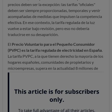
precios deben ser la excepción: las tarifas "oficiales"
deben ser siempre proporcionadas, temporales y venir
acompañadas de medidas que impulsen la competencia
efectiva. En ese contexto, la tarifa regulada de la luz
vuelve a estar bajo revisión, pero eso no debería
traducirse en su desaparición.
El
Precio Voluntario para el Pequeño Consumidor
(PVPC) es la tarifa regulada de electricidad en España
.
La tarifa PVPC, a la que tienen derecho la mayoría de los
hogares españoles, comunidades de propietarios y
microempresas, supera en la actualidad 8 millones de
suministros.
Alrededor del 29% de los hogares en España sigue
acogido la tarifa PVPC.
Pueden acogerse a esta tarifa quienes tengan una
potencia contratada igual o inferior a 10 kW.
La tarifa PVPC solo la ofrecen determinadas