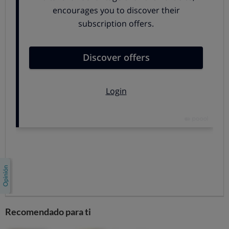
comercializadoras, las designadas como “de
referencia”.
Desde su creación
ha sufrido algunos cambios en
la fórmula de cálculo
, pero aunque sigue siendo una
tarifa variable, su funcionamiento es transparente,
algo beneficioso para el usuario.
Volver arriba
La PVPC no la más barata, pero sí la
más “accesible”
La tarifa PVPC
no es la opción más barata,
en el
mercado libre se pueden encontrar
ofertas con precios
fijos más interesantes
, pero claro, no siempre es sencillo
(ni cómodo) entender las condiciones, los cambios
comparar, cambiar… la tarifa regulada PVPC en ese
Recomendado para ti
sentido no es una oferta más, sino que
actúa como una
opción clara, regulada y conocida, sin servicios