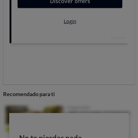
Compara las pantallas según su resolución
En la imagen
te mostramos los niveles de resolución de
las pantallas
ordenados de menor a mayor calidad de
imagen:
HD
, la opción más básica
2K (Full HD).
4K (Ultra HD).
8K (Ultra HD)
, la mayor resolución.
Recomendado para ti
No te pierdas nada