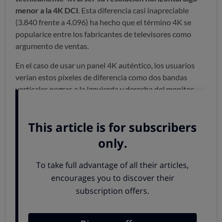
menor
a la 4K DCI
. Esta diferencia casi inapreciable
(3.840 frente a 4.096) ha hecho que el término 4K se
popularice entre los fabricantes de televisores como
argumento de ventas.
En el caso de usar un panel 4K auténtico, los usuarios
verían estos píxeles de diferencia como dos bandas
verticales negras a la izquierda y derecha del monitor.
Por tanto, lo mejor sería que dejasen de vender a los
usuarios que todo es 4K cuando realmente no lo es y
utilizasen solo el término UHD o 2.160p.
Televisores 8K
Esta inexactitud se repite también en
el formato 8K
Ultra HD (7.680 x 4.320)
,
que tiene el doble de píxeles
horizontales que los 4K
, pero sin llegar a los
8.192 píxeles definidos por DCI.