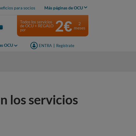
eficios para socios
Más páginas de OCU
2€
Todos los servicios
2
de OCU + REGALO
meses
por
jas OCU
ENTRA
|
Regístrate
s
n los servicios