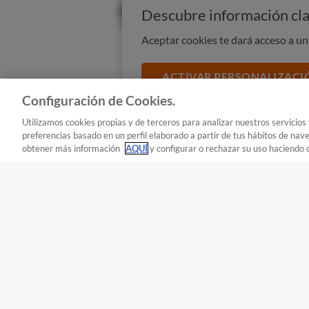
Descubre información cla
Aceptar cookies te dará acceso a u
ACTIVAR PERSONALIZACI
Configuración de Cookies.
Utilizamos cookies propias y de terceros para analizar nuestros servicios
preferencias basado en un perfil elaborado a partir de tus hábitos de nav
obtener más información
AQUÍ
y configurar o rechazar su uso haciendo c
Seguir
Seguir
- Teléfono y smartphone
Tecnología : Teléfono y smartphone
Reclama!
900 055 105
De L a J de 9 a