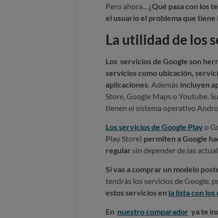
Pero ahora...
¿Qué pasa con los t
el usuario el problema que tien
La utilidad de los 
Los servicios de Google son her
servicios como ubicación, servici
aplicaciones.
Además
incluyen a
Store, Google Maps o Youtube. Su
tienen el sistema operativo Andro
Los servicios de Google Play
o Go
Play Store)
permiten a Google ha
regular
sin depender de las actual
Si vas a comprar un modelo post
tendrás los servicios de Google, p
estos servicios en
la lista con lo
En
nuestro comparador
ya te in