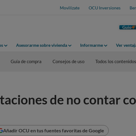
Movilízate
OCU Inversiones
Ben
Guio
os
Asesorarme sobre vivienda
Informarme
Ver venta
Guía de compra
Consejos de uso
Todos los contenido
taciones de no contar co
Añadir OCU en tus fuentes favoritas de Google