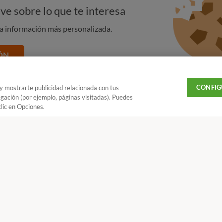
ve sobre lo que te interesa
na información más personalizada.
ÓN
CONFIG
 y mostrarte publicidad relacionada con tus
egación (por ejemplo, páginas visitadas). Puedes
lic en Opciones.
Añadir OCU en tus fuentes favoritas de Google
¿Quieres recibir nuestra Newsletter?
Crea una cuenta
Huawei: las limitaciones de no contar con los servicios de Google
CONTACTAR
REV
 18 h y V de 9 a 14 h