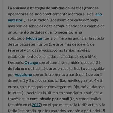
La
abusiva estrategia de subidas de las tres grandes
operadoras
ha sido prácticamente idéntica a la del
año
anterior
. ¿El resultado? El consumidor cada vez paga
más por los servicios de telecomunicaciones a cambio de
un aumento de datos que no necesita, ni ha
solicitado.
Movistar
fue la primera en anunciar la subida
de sus paquetes Fusión (
5 euros más
desde el
5 de
febrero
) y otros servicios, como tarifas móviles,
establecimiento de llamadas, llamadas a tres o SMS.
Después,
Orange
con el aumento también desde el
25
de febrero
de hasta
5 euros
en sus tarifas Love, seguida
por
Vodafone
con un incremento a partir del
1 de abril
de entre
1 y 2 euros
en sus tarifas móviles y, entre
4 y 5
euros
, en sus paquetes convergentes (fijo, móvil, datos e
Internet).
Jazztel
es la última en anunciar sus subidas a
través de un
comunicado por email
(tal y como realizó
también en el
2017
) en el que muestra la tarifa actual y la
tarifa "mejorada" que los usuarios tendrán a partir del
15