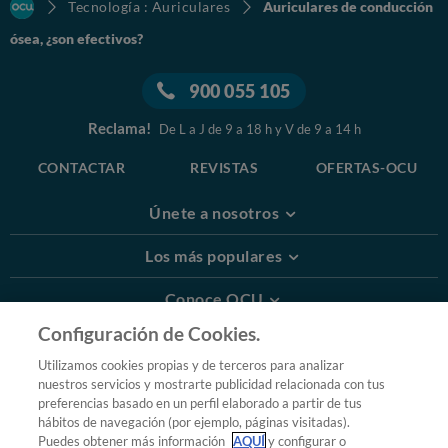
Tecnología : Auriculares
Auriculares de conducción
ósea, ¿son efectivos?
900 055 105
Reclama!
De L a J de 9 a 18 h y V de 9 a 14 h
CONTACTAR
REVISTAS
OFERTAS-OCU
Únete a nosotros
Los más populares
Conoce OCU
Configuración de Cookies.
Más Información
Utilizamos cookies propias y de terceros para analizar
nuestros servicios y mostrarte publicidad relacionada con tus
© 2026 OCU
preferencias basado en un perfil elaborado a partir de tus
Condiciones generales de contratación de OCU
hábitos de navegación (por ejemplo, páginas visitadas).
Política de privacidad
Puedes obtener más información
AQUÍ
y configurar o