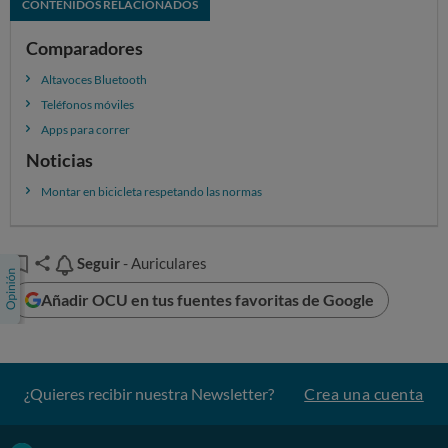
CONTENIDOS RELACIONADOS
Comparadores
Altavoces Bluetooth
Teléfonos móviles
Apps para correr
Noticias
Montar en bicicleta respetando las normas
Seguir
Seguir
- Auriculares
Añadir OCU en tus fuentes favoritas de Google
¿Quieres recibir nuestra Newsletter?
Crea una cuenta