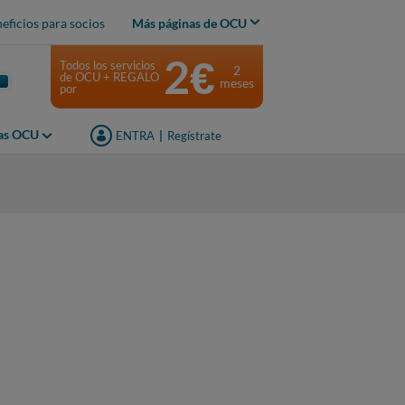
eficios para socios
Más páginas de OCU
2€
Todos los servicios
2
de OCU + REGALO
meses
por
jas OCU
ENTRA
|
Regístrate