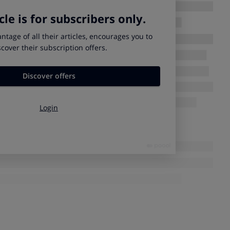
civil familiar o profesional es básica para hacer frente a
 cotidiana.
 de su familia, contratar un seguro de vida le ayudará a
encia en viaje o la asistencia sanitaria…
 seguros le ayudará a determinar las coberturas básicas que
demás, puede ver cuáles son los productos más
dos casos.
s
Siguiente