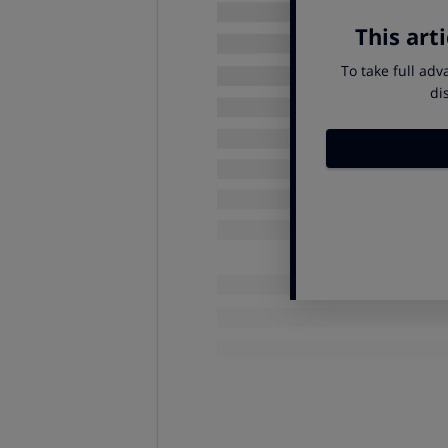
La cobertura de responsabilidad 
muchas contingencias de la vida
Y si quiere asegurar el porvenir
conseguirlo.
También puede asegurar la asist
Nuestro cuestionario básico de
le merece la pena contratar. A
recomendables para determina
Cuestionario básico de seguro