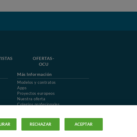
ISTAS
OFERTAS-
OCU
Más Información
Modelos y contratos
Apps
Proyectos europeos
Nuestra oferta
Colegios profesionales
Mapa del sitio
URAR
RECHAZAR
ACEPTAR