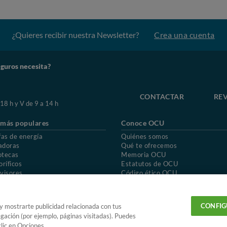
¿Quieres recibir nuestra Newsletter?
Crea una cuenta
guros necesita?
CONTACTAR
REV
 18 h y V de 9 a 14 h
 más populares
Conoce OCU
fas de energía
Quiénes somos
adoras
Qué te ofrecemos
otecas
Memoria OCU
oríficos
Estatutos de OCU
visores
Código ético OCU
chones
Preguntas frecuentes
ión de OCU
Política de privacidad
Uso del nombre y de los signos de OCU
CONFIG
 y mostrarte publicidad relacionada con tus
egación (por ejemplo, páginas visitadas). Puedes
lic en Opciones.