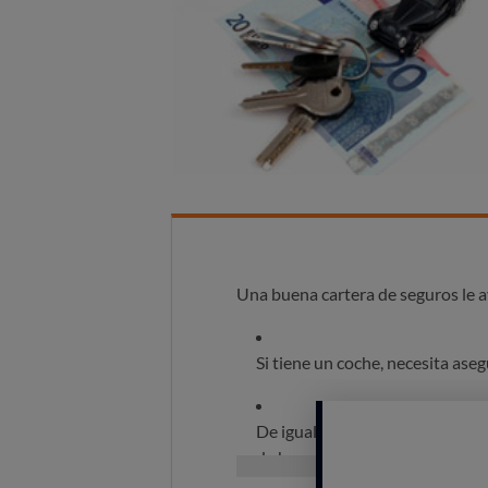
Una buena cartera de seguros le a
Si tiene un coche, necesita aseg
De igual manera, tanto si es pro
de hogar le permitirá estar má
propietarios, necesitará tambi