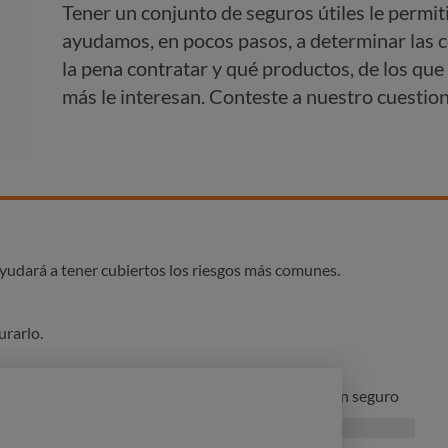
Tener un conjunto de seguros útiles le permiti
ayudamos, en pocos pasos, a determinar las 
la pena contratar y qué productos, de los que 
más le interesan. Conteste a nuestro cuestion
yudará a tener cubiertos los riesgos más comunes.
urarlo.
pietario de una vivienda como si vive de alquiler, un seguro
s tranquilo. Y si es miembro de una comunidad de
én una póliza de comunidades.