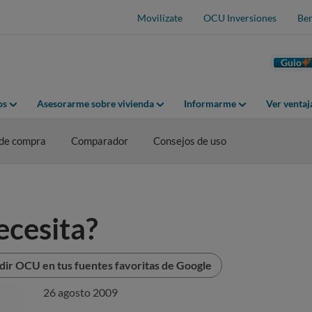
Movilízate
OCU Inversiones
Ben
Guio
os
Asesorarme sobre vivienda
Informarme
Ver venta
 de compra
Comparador
Consejos de uso
ecesita?
dir OCU en tus fuentes favoritas de Google
26 agosto 2009