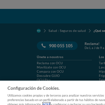
Salud : Seguros de salud
¿Qué se
Reclama!
900 055 105
De L a J de 9 a
Únete a nosotros
Los
Reclama con OCU
Tari
Movilízate con OCU
Lav
Compara con OCU
Hip
Descubre GUIO
Frig
OCU Plus
Tele
Trabajar en OCU
Col
Configuración de Cookies.
© 2026 OCU
Condiciones generales de contratac
Utilizamos cookies propias y de terceros para analizar nuestros servicios
Aviso Legal
Política de cookies
preferencias basado en un perfil elaborado a partir de tus hábitos de nav
obtener más información
AQUÍ
y configurar o rechazar su uso haciendo c