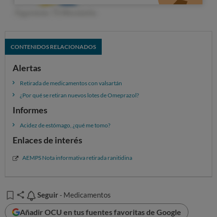
CONTENIDOS RELACIONADOS
Alertas
Retirada de medicamentos con valsartán
¿Por qué se retiran nuevos lotes de Omeprazol?
Informes
Acidez de estómago, ¿qué me tomo?
Enlaces de interés
AEMPS Nota informativa retirada ranitidina
Seguir
Seguir
- Medicamentos
Añadir OCU en tus fuentes favoritas de Google