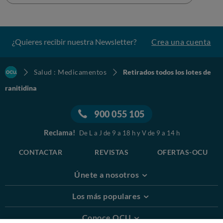
¿Quieres recibir nuestra Newsletter?
Crea una cuenta
Salud : Medicamentos
Retirados todos los lotes de
ranitidina
900 055 105
Reclama!
De L a J de 9 a 18 h y V de 9 a 14 h
CONTACTAR
REVISTAS
OFERTAS-OCU
Únete a nosotros
Los más populares
Conoce OCU